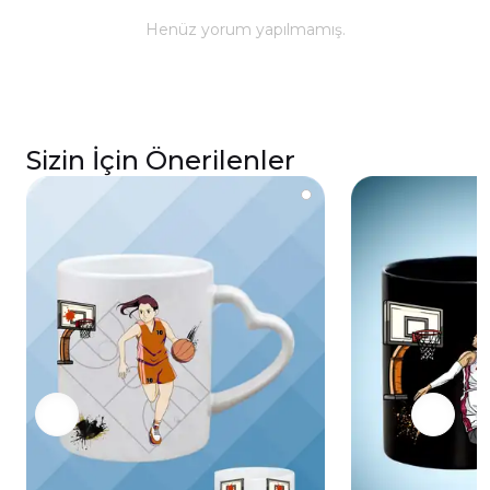
ömürlü parlaklık ve baskı renkleri için elde
Henüz yorum yapılmamış.
yıkanması önerilmektedir.
Kupa üzerindeki baskılı alana sert ve kesici
cisimlerle müdahale edilmemeli, yakılmamalı ve
asit benzeri sıvılardan kaçınılmalıdır.
Sizin İçin Önerilenler