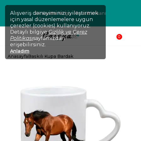
Alışveriş deneyiminizi iyileştirmek
24 Saatte Kargo - Taksit İmkanı
için yasal düzenlemelere uygun
çerezler (cookies) kullanıyoruz.
Detaylı bilgiye
Gizlilik ve Çerez
0
Politikası
sayfamızdan
erişebilirsiniz.
Anladım
Anasayfa
Baskılı Kupa Bardak