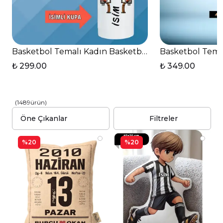
Basketbol Temalı Kadın Basketbolcu Kalp Kulplu Ba
Basketbol Temal
₺ 299.00
₺ 349.00
(
1489
ürün
)
Filtreler
%20
%20