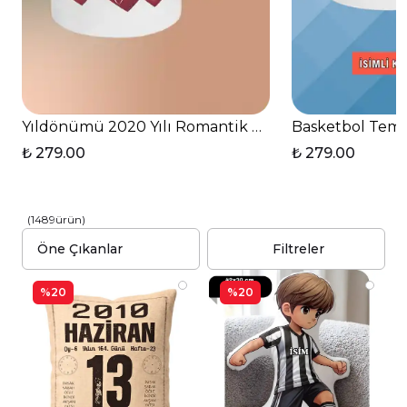
Yıldönümü 2020 Yılı Romantik Baskılı Kupa Bardak 
Basketbol Tema
₺ 279.00
₺ 279.00
(
1489
ürün
)
Filtreler
%20
%20