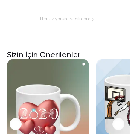
Kullanım ve Bakım
Bulaşık makinesinde yıkanabilir; ancak, uzun
ömürlü parlaklık ve baskı renkleri için elde
Henüz yorum yapılmamış.
yıkanması önerilmektedir.
Kupa üzerindeki baskılı alana sert ve kesici
cisimlerle müdahale edilmemeli, yakılmamalı ve
asit benzeri sıvılardan kaçınılmalıdır.
Sizin İçin Önerilenler