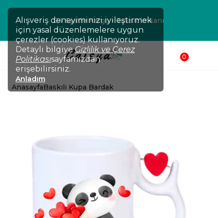
Alışveriş deneyiminizi iyileştirmek
24 Saatte Kargo - Taksit İmkanı
için yasal düzenlemelere uygun
çerezler (cookies) kullanıyoruz.
Detaylı bilgiye
Gizlilik ve Çerez
0
Politikası
sayfamızdan
erişebilirsiniz.
Anladım
Anasayfa
Baskılı Kupa Bardak