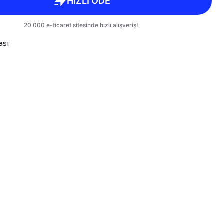
ası
a bardaklar, birinci sınıf kalitede, çift yönlü parlak
arlanmıştır.
 kullanım hem de hediye olarak sunulmak üzere
lanmıştır.
rgo sırasında zarar görmemesi için sağlam
e titizlikle paketlenmektedir.
likler
kseklik 7,5 cm, Çap 8 cm
ml
e Bakım
inesinde yıkanabilir; ancak, uzun ömürlü parlaklık
kleri için elde yıkanması önerilmektedir.
eki baskılı alana sert ve kesici cisimlerle müdahale
yakılmamalı ve asit benzeri sıvılardan kaçınılmalıdır.