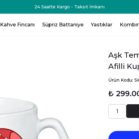
-75₺💸 - 3 Ürün Al - 125₺ 💸- 4 Ürün Al -200₺ 💸- 5 Ürün Al -
Kahve Fincanı
Süpriz Battaniye
Yastıklar
Kombin
Aşk Tema
Afilli K
Ürün Kodu: 
₺ 299.0