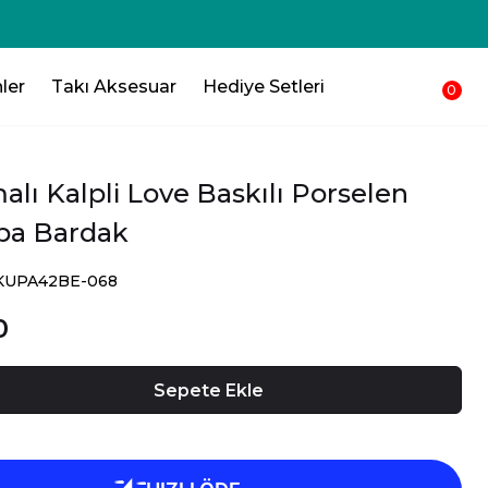
250₺ 💸 Sepetinden düşsün !!!💸
ler
Takı Aksesuar
Hediye Setleri
0
lı Kalpli Love Baskılı Porselen
upa Bardak
SKUPA42BE-068
0
Sepete Ekle