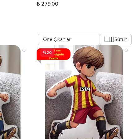
₺ 279.00
Sütun
%20