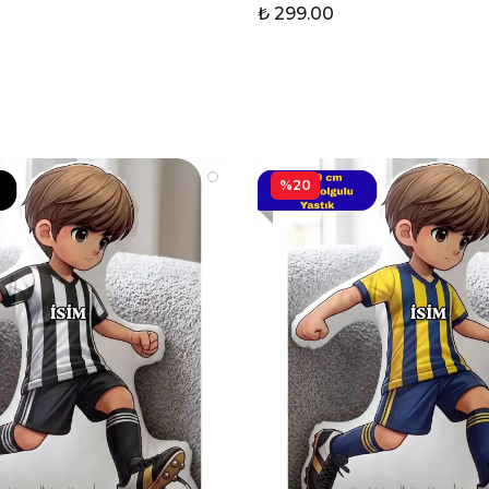
₺ 299.00
%20