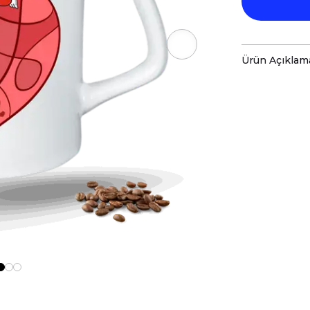
Ürün Açıklam
Porselen kup
baskı ile tas
Hem kişisel
özenle hazır
Kupanız, ka
malzemelerl
Teknik Özel
Boyutlar:
Yü
Hacim:
225 
Kullanım v
Bulaşık mak
ve baskı ren
Kupa üzerind
edilmemeli, 