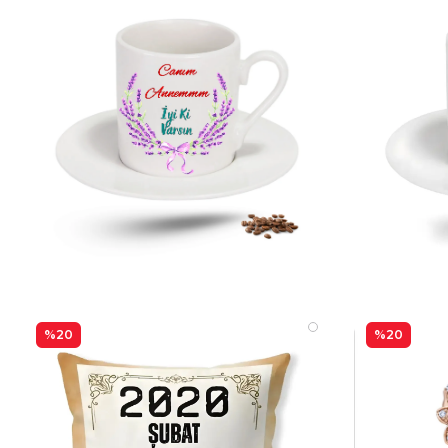
%20
%20