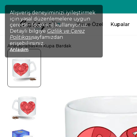
💸TÜM ÜRÜNLERDE !!! 2 Ürün Al 
Alışveriş deneyiminizi iyileştirmek
için yasal düzenlemelere uygun
Kişiye Özel
Kupalar
çerezler (cookies) kullanıyoruz.
Detaylı bilgiye
Gizlilik ve Çerez
Politikası
sayfamızdan
erişebilirsiniz.
Anasayfa
Baskılı Kupa Bardak
Anladım