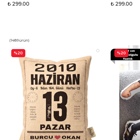
₺ 299.00
₺ 299.00
(
1489
ürün
)
%20
%20