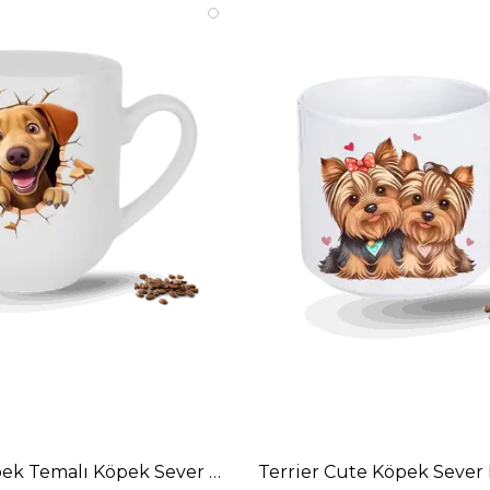
a Bardak
ek Temalı Köpek Sever Baskılı Elit Lüx Porselen Kupa 
Terrier Cute Köpek Sever 