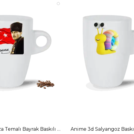
Kahve Fincanı
a Temalı Bayrak Baskılı Porselen Latte Kupa Bardak
Anime 3d Salyangoz Baskı