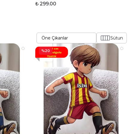
₺ 299.00
Sütun
%20