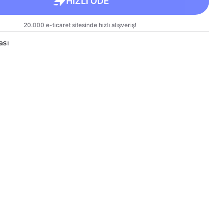
ası
a bardaklar, birinci sınıf kalitede, çift yönlü parlak
arlanmıştır.
 kullanım hem de hediye olarak sunulmak üzere
lanmıştır.
rgo sırasında zarar görmemesi için sağlam
e titizlikle paketlenmektedir.
likler
kseklik 9,5 cm, Çap 8 cm
ml
e Bakım
inesinde yıkanabilir; ancak, uzun ömürlü parlaklık
kleri için elde yıkanması önerilmektedir.
eki baskılı alana sert ve kesici cisimlerle müdahale
yakılmamalı ve asit benzeri sıvılardan kaçınılmalıdır.