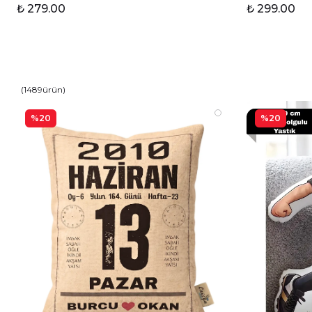
₺ 279.00
₺ 299.00
(
1489
ürün
)
%20
%20