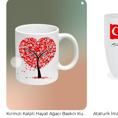
Kırmızı Kalpli Hayat Ağacı Baskılı Kupa Bardak Çay 
Atatürk İmz