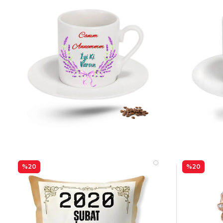
%20
%20