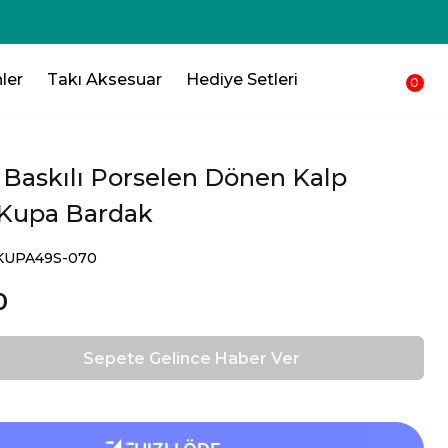
250₺ 💸 Sepetinden düşsün !!!💸
ler
Takı Aksesuar
Hediye Setleri
0
 Baskılı Porselen Dönen Kalp
 Kupa Bardak
SKUPA49S-070
0
Sepete Gelince Haber Ver