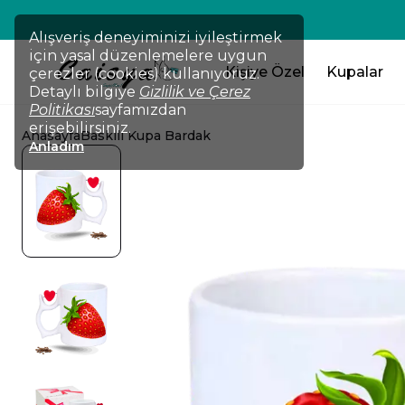
💸TÜM ÜRÜNLERDE !!! 2 Ürün Al 
Alışveriş deneyiminizi iyileştirmek
için yasal düzenlemelere uygun
Kişiye Özel
Kupalar
çerezler (cookies) kullanıyoruz.
Detaylı bilgiye
Gizlilik ve Çerez
Politikası
sayfamızdan
erişebilirsiniz.
Anasayfa
Baskılı Kupa Bardak
Anladım