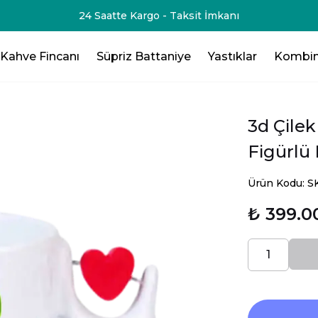
-75₺💸 - 3 Ürün Al - 125₺ 💸- 4 Ürün Al -200₺ 💸- 5 Ürün Al -
Kahve Fincanı
Süpriz Battaniye
Yastıklar
Kombin
3d Çilek
Figürlü
Ürün Kodu: 
₺ 399.0