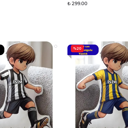
₺ 299.00
%20