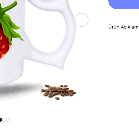
Ürün Açıklam
Porselen kup
baskı ile tas
Hem kişisel
özenle hazır
Kupanız, ka
malzemelerl
Teknik Özel
Boyutlar:
Yü
Hacim:
300 
Kullanım v
Bulaşık mak
ve baskı ren
Kupa üzerind
edilmemeli, 