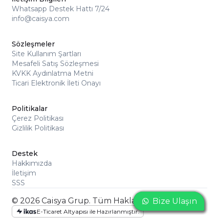
Whatsapp Destek Hattı 7/24
info@caisya.com
Sözleşmeler
Site Kullanım Şartları
Mesafeli Satış Sözleşmesi
KVKK Aydınlatma Metni
Ticari Elektronik İleti Onayı
Politikalar
Çerez Politikası
Gizlilik Politikası
Destek
Hakkımızda
İletişim
SSS
© 2026 Caisya Grup. Tüm Hakları Saklıdır
Bize Ulaşın
Bize Ulaşın
Bize Ulaşın
E-Ticaret Altyapısı ile Hazırlanmıştır.