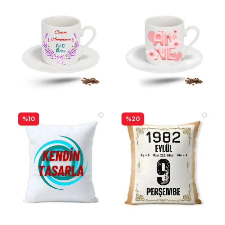
%10
%20