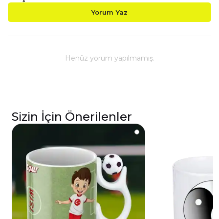
Yorum Yaz
Henüz yorum yapılmamış.
Sizin İçin Önerilenler