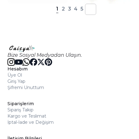
1
2
3
4
5
Bize Sosyal Medyadan Ulaşın.
Hesabım
Üye Ol
Giriş Yap
Şifremi Unuttum
Siparişlerim
Sipariş Takip
Kargo ve Teslimat
İptal-İade ve Değişim
İletişim Bilgileri