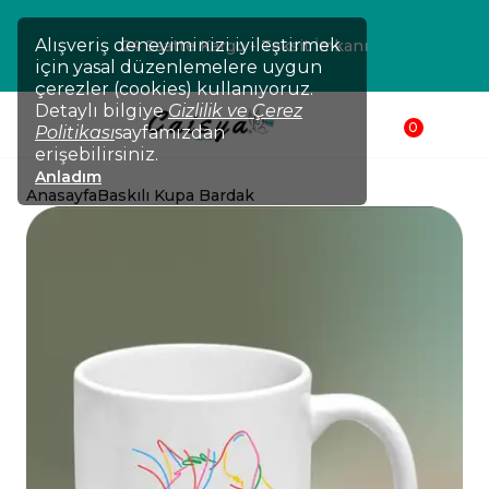
Alışveriş deneyiminizi iyileştirmek
24 Saatte Kargo - Taksit İmkanı
için yasal düzenlemelere uygun
çerezler (cookies) kullanıyoruz.
Detaylı bilgiye
Gizlilik ve Çerez
0
Politikası
sayfamızdan
erişebilirsiniz.
Anladım
Anasayfa
Baskılı Kupa Bardak