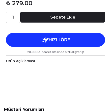
₺ 279.00
Sepete Ekle
Ürün Açıklaması
-Sevimli Hayvanlar Serisi Baskılı Kişiye Özel Premi
-Sizin Tasarımlarınızı Hem Kendiniz Hem de Sevdikl
-Kupalarımız Kargoda Zarar Görmemesi İçin Sağla
-Kupa Ölçüleri Standart Yükseklik : 9,5cm Çap : 8,
-Porselen Kupamız Bulaşık Makinesinde Yıkama
-Daha Uzun Süre Aynı Parlaklığını ve Baskı Renkl
-Kupa Üzerindeki Baskılı Alana Sert ve Kesici Cis
Müşteri Yorumları