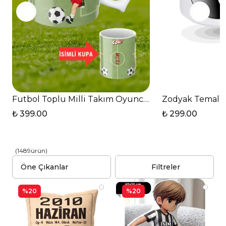
Futbol Toplu Milli Takım Oyunculu İsimli Taraftar 
Zodyak Temalı 
₺ 399.00
₺ 299.00
(
1489
ürün
)
Filtreler
%20
%20