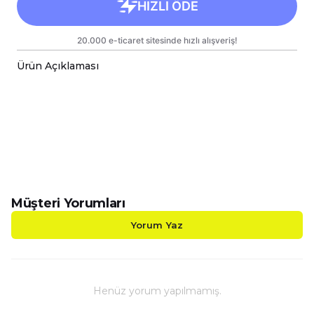
Ürün Açıklaması
-Voleybol Temalı Kırmızı Kalp Kulplu Porselen Kupal
-Sizin Tasarımlarınızı Hem Kendiniz Hem de Sevdikl
-Kupalarımız Kargoda Zarar Görmemesi İçin Sağla
-Kupa Ölçüleri Standart Yükseklik : 9,5cm Çap : 8,
-Porselen Kupamız Bulaşık Makinesinde Yıkama
-Daha Uzun Süre Aynı Parlaklığını ve Baskı Renkl
-Kupa Üzerindeki Baskılı Alana Sert ve Kesici Cis
Müşteri Yorumları
Yorum Yaz
Henüz yorum yapılmamış.