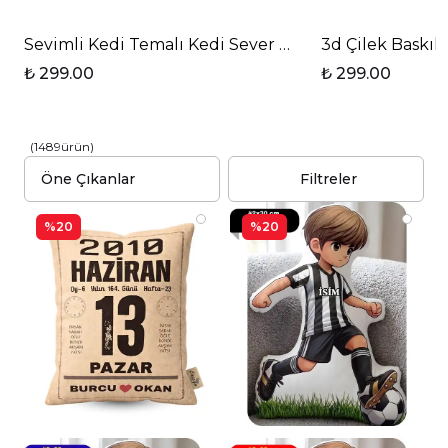
Sevimli Kedi Temalı Kedi Sever Baskılı Elit Lüx Por
3d Çilek Baskıl
₺ 299.00
₺ 299.00
(
1489
ürün
)
Filtreler
%20
%20