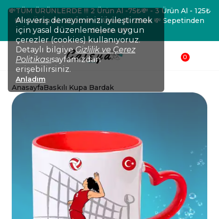
💸TÜM ÜRÜNLERDE !!! 2 Ürün Al -75₺💸 - 3 Ürün Al - 125₺
Alışveriş deneyiminizi iyileştirmek
💸- 4 Ürün Al -200₺ 💸- 5 Ürün Al -250₺ 💸 Sepetinden
için yasal düzenlemelere uygun
düşsün !!!💸
çerezler (cookies) kullanıyoruz.
Detaylı bilgiye
Gizlilik ve Çerez
0
Politikası
sayfamızdan
erişebilirsiniz.
Anladım
Anasayfa
Baskılı Kupa Bardak