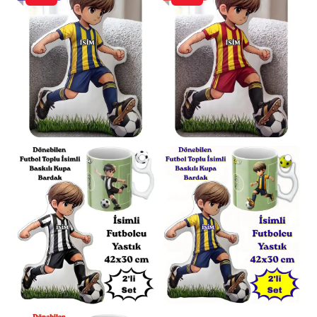
için
110x170cm
’dir.
Ölçü Toleransı:
Üretim süreçlerinden kaynaklı
olarak tüm ölçülerde
± 1-2cm
farklılık
görülebilir.
Renk Varyasyonu:
İç battaniye rengi, stok
durumuna göre farklılık gösterebilir.
Genel
olarak standart Bej’dir.
Destek:
Her türlü sorunuz için dilediğiniz
zaman “Satıcıya Sor” bölümünden anlık bilgi
alabilirsiniz.
Sosyal Sorumluluk Bilinciyle Üretildi
Bu ürünü tercih ederek, üretimini
gerçekleştiren birçok ev hanımının geçimini
sağlamasına destek olduğunuzu bilmenizi
isteriz. Bu değerli katkınız için şimdiden
teşekkür ederiz.