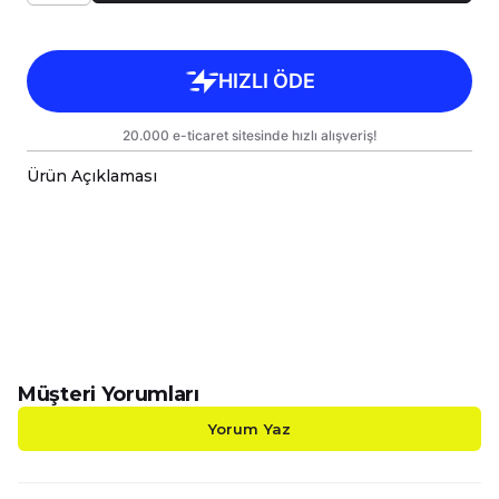
Ürün Açıklaması
Çok Fonksiyonlu İnovatif Yastık & Battaniye;
Konfor ve Şıklık Bir Arada!
Evinizde, aracınızda veya açık hava
maceralarınızda yanınızdan ayırmak
istemeyeceğiniz, hem dekoratif hem de işlevsel
bir ürünle tanışın! Başlangıçta
38x38cm yastık
ölçüsüne
sahip şık bir yastık veya kırlent olarak
yaşam alanınıza estetik katan bu inovatif ürün,
Müşteri Yorumları
üç kenarındaki fermuarları
açıldığında anında
110x170cm tek kişilik Wellsoft battaniye ve TV
Yorum Yaz
battaniyesi
ne dönüşür. Bu sayede, tek bir
ürünle hem dekoratif bir dokunuş hem de
sıcacık bir konfor alanı yaratabilirsiniz.