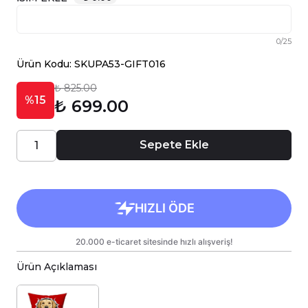
0
/
25
Ürün Kodu: SKUPA53-GIFT016
₺ 825.00
%15
₺ 699.00
Sepete Ekle
Ürün Açıklaması
Köpek Sever Hediye Seti, Caisya’nın özenle