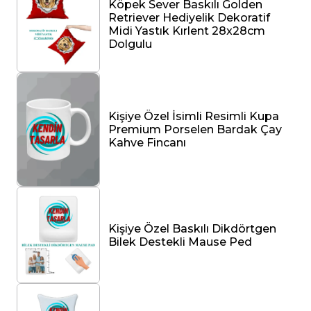
tasarlanmış bir koleksiyonu olarak, Golden
Köpek Sever Baskılı Golden
Retriever temalı baskılı ürünlerle dolu bir
Retriever Hediyelik Dekoratif
deneyim sunmaktadır.
Midi Yastık Kırlent 28x28cm
Konsept hediye setleri kategorisinde yer alan bu
Dolgulu
set, estetik ve işlevselliği bir araya getirerek, hem
görsel hem de pratik açıdan dikkat çekmektedir.
HEDİYE KUTU İÇERİĞİ
Premium porselen kupa baskılı
Kişiye Özel İsimli Resimli Kupa
Bardak altlığı (kaymaz) baskılı
Premium Porselen Bardak Çay
27x27cm Baskılı Dekoratif Yatık Dolgulu
Kahve Fincanı
İsimli baskılı bilek destekli mause ped
Özel Tasarım ve Kalite
Set, yüksek kaliteli malzemelerle üretilmiş olup,
uzun ömürlü kullanım için tasarlanmıştır.
Premium porselen kupa, bulaşık makinesinde
Kişiye Özel Baskılı Dikdörtgen
yıkanabilirken, yastık ve mause ped 30 derecede
Bilek Destekli Mause Ped
hassas yıkama ile temizlenebilir. Yastık, efekt
baskılı olup, nakış işlemesi bulunmamaktadır.
Bu özellikler, ürünlerin dayanıklılığını
artırmakta ve renklerin canlılığını korumaktadır.