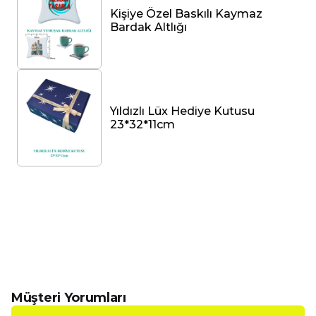
Eğlenceli ve Yaratıcı İçerik
Kişiye Özel Baskılı Kaymaz
Hediye seti, hem çocuklar hem de yetişkinler
Bardak Altlığı
için eğlenceli bir deneyim sunarak,
parti hazırlıklarınızı kolaylaştırmakta ve
misafirlerinizi etkilemek için ideal bir çözüm
oluşturmaktadır.
Yıldızlı Lüx Hediye Kutusu
Hediye Seçenekleri
23*32*11cm
Caisya’nın Köpek Sever Hediye Seti,
sevdiklerinize özel bir hediye sunmak isteyenler
için mükemmel bir tercihtir.
Kişisel ve kurumsal hediyelik olarak
kullanılabilen bu set, her türlü etkinlikte yer
alarak kutlamalarınızı daha da özel kılmaktadır.
Müşteri Yorumları