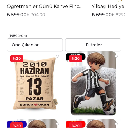
Öğretmenler Günü Kahve Fincanı Hediye Seti Gift 
Yılbaşı Hediye 
₺ 599.00
₺ 699.00
₺ 704.00
₺ 825.0
(
1489
ürün
)
Filtreler
%20
%20
%20
%20