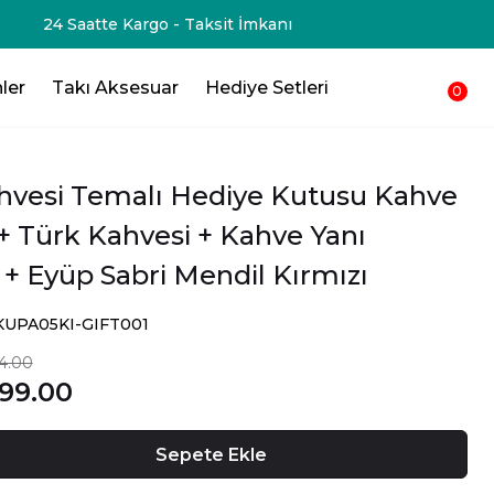
250₺ 💸 Sepetinden düşsün !!!💸
ler
Takı Aksesuar
Hediye Setleri
0
hvesi Temalı Hediye Kutusu Kahve
+ Türk Kahvesi + Kahve Yanı
 + Eyüp Sabri Mendil Kırmızı
SKUPA05KI-GIFT001
64.00
99.00
Sepete Ekle