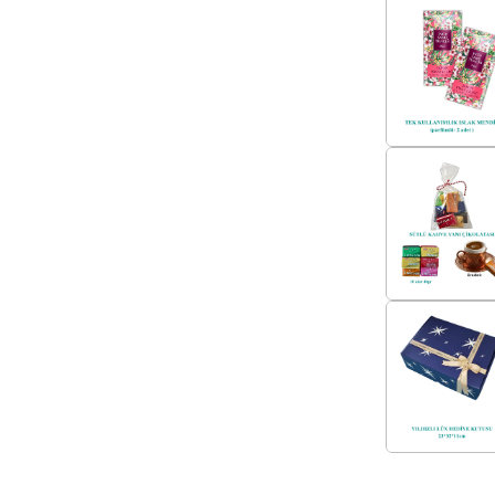
Hediye Seçen
Bu konsept h
sunabileceğ
Hem estetik 
kültürünü ya
Caisya Gifts
bir hediye a