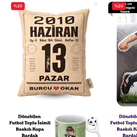
%20
%20