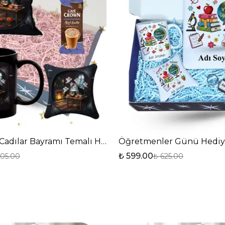
adılar Bayramı Temalı Hediye Seti Gift Box
Öğretmenler Günü Hediye 
₺ 599.00
05.00
₺ 625.00