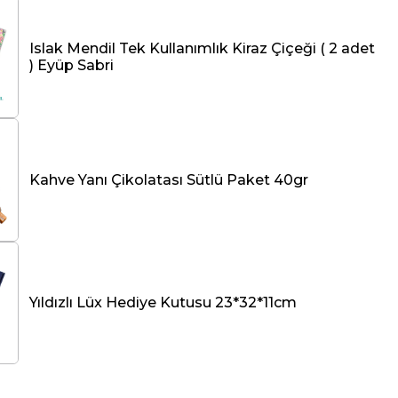
ekleri
Islak Mendil Tek Kullanımlık Kiraz Çiçeği ( 2 adet
ediye seti, özel günlerde sevdiklerinize
) Eyüp Sabri
iniz mükemmel bir hediye seçeneğidir.
hem de işlevsel özellikleriyle, Türk kahvesi
şatmak isteyenler için ideal bir tercihtir.
 Box, bu özel seti, kahve tutkunları için vazgeçilmez
lternatifi sunmaktadır.
Kahve Yanı Çikolatası Sütlü Paket 40gr
Yıldızlı Lüx Hediye Kutusu 23*32*11cm