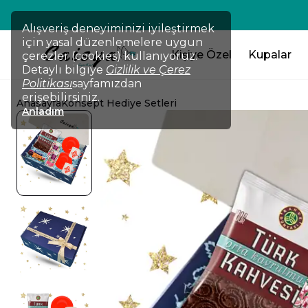
💸TÜM ÜRÜNLERDE !!! 2 Ürün Al 
Alışveriş deneyiminizi iyileştirmek
için yasal düzenlemelere uygun
Kişiye Özel
Kupalar
çerezler (cookies) kullanıyoruz.
Detaylı bilgiye
Gizlilik ve Çerez
Politikası
sayfamızdan
erişebilirsiniz.
Anasayfa
Konsept Hediye Setleri
Anladım