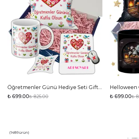
Öğretmenler Günü Hediye Seti Gift Box-4
Helloween C
₺ 699.00
₺ 699.00
₺ 825.00
₺ 8
(
1489
ürün
)