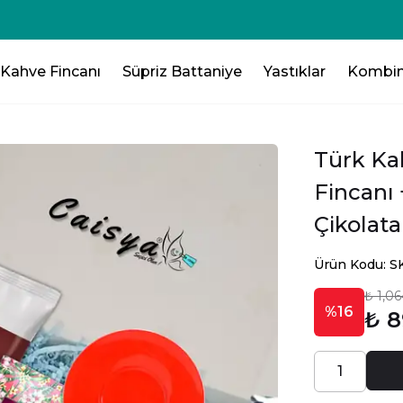
-75₺💸 - 3 Ürün Al - 125₺ 💸- 4 Ürün Al -200₺ 💸- 5 Ürün Al -
Kahve Fincanı
Süpriz Battaniye
Yastıklar
Kombin
Türk Ka
Fincanı 
Çikolata
Ürün Kodu: 
₺ 1,0
%16
₺ 8