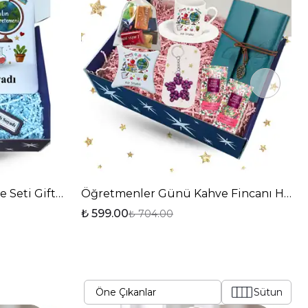
Seti Gift Box-2
Öğretmenler Günü Kahve Fincanı Hediye
₺ 599.00
₺ 704.00
Sütun