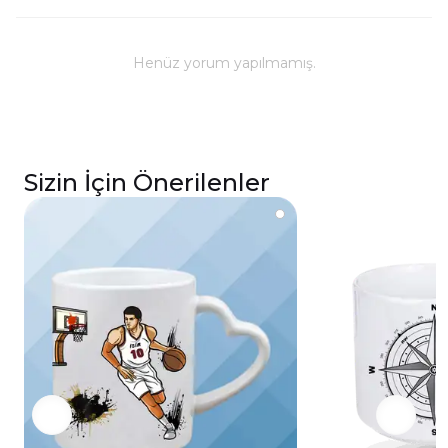
Kullanım ve Bakım
Bulaşık makinesinde yıkanabilir; ancak, uzun
ömürlü parlaklık ve baskı renkleri için elde
Henüz yorum yapılmamış.
yıkanması önerilmektedir.
Kupa üzerindeki baskılı alana sert ve kesici
cisimlerle müdahale edilmemeli, yakılmamalı ve
asit benzeri sıvılardan kaçınılmalıdır.
Sizin İçin Önerilenler