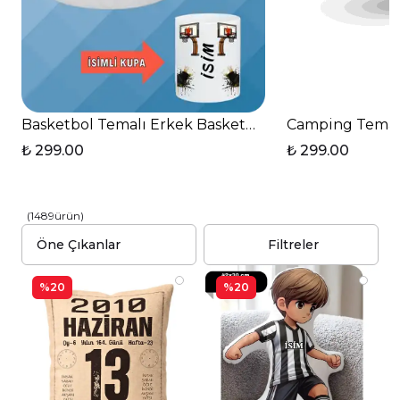
Basketbol Temalı Erkek Basketbolcu Kalp Kulp Bask
Camping Temalı
₺ 299.00
₺ 299.00
(
1489
ürün
)
Filtreler
%20
%20