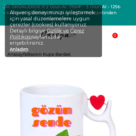
💸TÜM ÜRÜNLERDE !!! 2 Ürün Al -75₺💸 - 3 Ürün Al - 125₺
Alışveriş deneyiminizi iyileştirmek
💸- 4 Ürün Al -200₺ 💸- 5 Ürün Al -250₺ 💸 Sepetinden
için yasal düzenlemelere uygun
düşsün !!!💸
çerezler (cookies) kullanıyoruz.
Detaylı bilgiye
Gizlilik ve Çerez
0
Politikası
sayfamızdan
erişebilirsiniz.
Anladım
Anasayfa
Baskılı Kupa Bardak