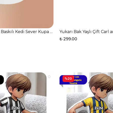
imli Taraftar Kupa Bardak Çay Kahve Fincanı
i Baskılı Kedi Sever Kupa Bardak Çay Kahve Fincanı
Yukarı Bak Yaşlı Çift Carl 
₺ 299.00
%20