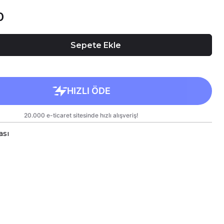
0
Sepete Ekle
ası
yaz Futbol Toplu Porselen Kupalarımız Çift Yönlü Birinci 
el Tasarımlarımızı Hem Kendiniz Hem de Sevdiklerinize Ke
mız Kargoda Zarar Görmemesi İçin Sağlam Malzemeler Ku
üleri Standart Yükseklik : 9,5cm Çap : 8,5cm Genişlik 9,
n Kupamız Bulaşık Makinesinde Yıkamaya Uygundur.
n Süre Aynı Parlaklığını ve Baskı Renklerini Koruyabil
rindeki Baskılı Alana Sert ve Kesici Cisimlerle Müdahal