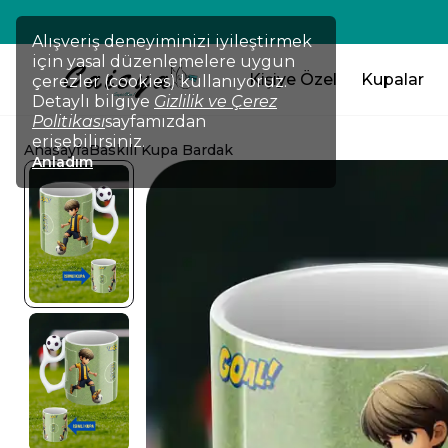
💸TÜM ÜRÜNLERDE !!! 2 Ürün Al 
Alışveriş deneyiminizi iyileştirmek
için yasal düzenlemelere uygun
Kişiye Özel
Kupalar
çerezler (cookies) kullanıyoruz.
Detaylı bilgiye
Gizlilik ve Çerez
Politikası
sayfamızdan
erişebilirsiniz.
Anasayfa
Baskılı Kupa Bardak
Anladım