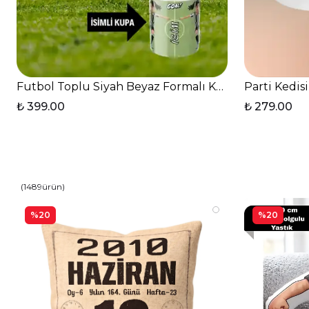
Futbol Toplu Siyah Beyaz Formalı Kadın Futbolcu İs
Parti Kedis
₺ 399.00
₺ 279.00
(
1489
ürün
)
%20
%20