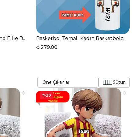
and Ellie Baskılı Elit Lüx Porselen Kupa Bardak
Basketbol Temalı Kadın Basketbolcu Bas
₺ 279.00
Sütun
%20