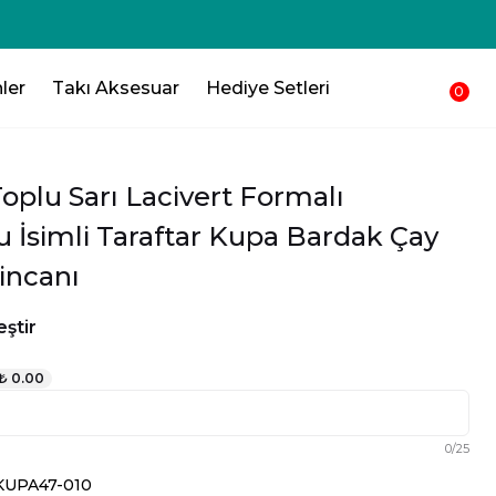
250₺ 💸 Sepetinden düşsün !!!💸
ler
Takı Aksesuar
Hediye Setleri
0
oplu Sarı Lacivert Formalı
 İsimli Taraftar Kupa Bardak Çay
incanı
ştir
₺ 0.00
0
/
25
KUPA47-010