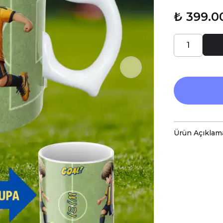
₺ 399.0
Ürün Açıklam
-Siyah Be
-Sizin Öz
-Kupaları
-Kupa Ölç
-Porsele
-Daha Uzu
-Kupa Üze