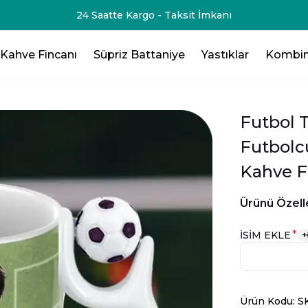
-75₺💸 - 3 Ürün Al - 125₺ 💸- 4 Ürün Al -200₺ 💸- 5 Ürün Al -
Kahve Fincanı
Süpriz Battaniye
Yastıklar
Kombin
Futbol T
Futbolcu
Kahve F
Ürünü Özelle
*
İSİM EKLE
+
Ürün Kodu: S