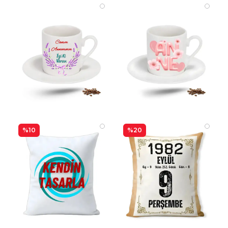
%10
%20