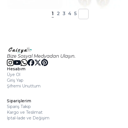
1
2
3
4
5
Bize Sosyal Medyadan Ulaşın.
Hesabım
Üye Ol
Giriş Yap
Şifremi Unuttum
Siparişlerim
Sipariş Takip
Kargo ve Teslimat
İptal-İade ve Değişim