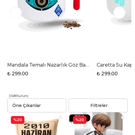
Mandala Temalı Nazarlık Göz Baskılı T Saplı Porsel
Caretta Su Kap
₺ 299.00
₺ 299.00
(
1489
ürün
)
Filtreler
%20
%20