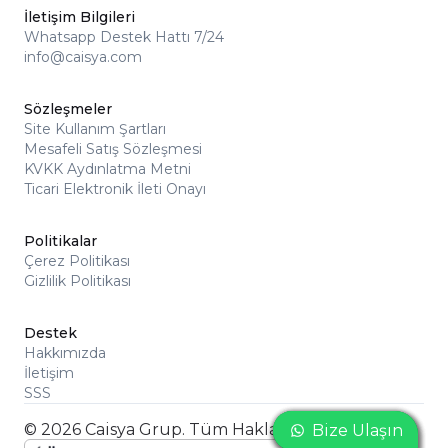
İletişim Bilgileri
Whatsapp Destek Hattı 7/24
info@caisya.com
Sözleşmeler
Site Kullanım Şartları
Mesafeli Satış Sözleşmesi
KVKK Aydınlatma Metni
Ticari Elektronik İleti Onayı
Politikalar
Çerez Politikası
Gizlilik Politikası
Destek
Hakkımızda
İletişim
SSS
© 2026 Caisya Grup. Tüm Hakları Saklıdır
Bize Ulaşın
Bize Ulaşın
Bize Ulaşın