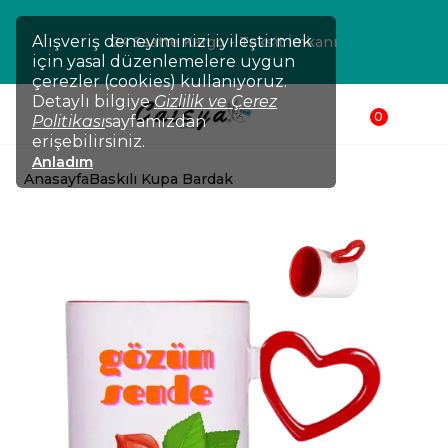
Alışveriş deneyiminizi iyileştirmek
24 Saatte Kargo - Taksit İmkanı
için yasal düzenlemelere uygun
çerezler (cookies) kullanıyoruz.
Detaylı bilgiye
Gizlilik ve Çerez
0
Politikası
sayfamızdan
erişebilirsiniz.
Anladım
Anasayfa
Baskılı Kupa Bardak