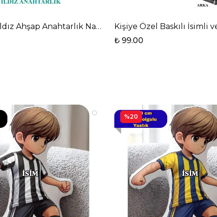
ıldız Ahşap Anahtarlık Natural Turuncu
Kişiye Özel Baskılı İsimli
₺ 99.00
%20