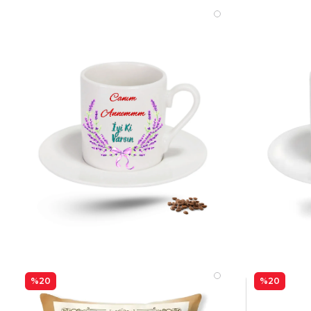
%20
%20