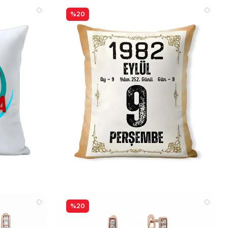
%20
%20