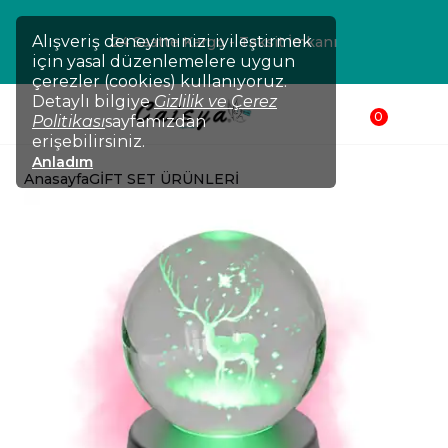
Alışveriş deneyiminizi iyileştirmek
24 Saatte Kargo - Taksit İmkanı
için yasal düzenlemelere uygun
çerezler (cookies) kullanıyoruz.
Detaylı bilgiye
Gizlilik ve Çerez
0
Politikası
sayfamızdan
erişebilirsiniz.
Anladım
Anasayfa
GİFT SET ÜRÜNLERİ