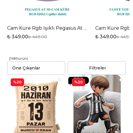
bir seçenek olarak öne çıkmaktadır. Hem estetik
hem de işlevsel yapısıyla, her yaştan bireyin
ilgisini çekecek bir hediye alternatifi sunar.
Cam Küre Rgb Işıklı Pegasus At Temalı Renk Değiştir
Cam Küre Rgb Iş
₺ 349.00
₺ 349.00
₺ 449.00
₺ 449.0
(
1489
ürün
)
Filtreler
%20
%20