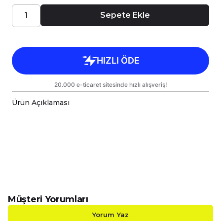
Sepete Ekle
Ürün Açıklaması
Ürün Özellikleri
Pilli ve Standlı Renk Değiştiren Cam Küre RGB
ışıklı Noel Geyik temalı ürünü, estetik ve
işlevselliği bir araya getirerek dikkat çekici bir
dekoratif parça sunmaktadır. Bu özel tasarım,
hem görsel bir şölen sunmakta hem de
ortamınıza mistik bir hava katmaktadır.
Müşteri Yorumları
Pilleri İçinde Mevcuttur.
Yorum Yaz