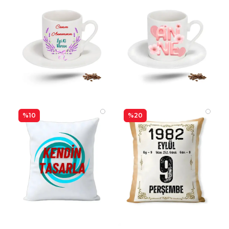
%10
%20