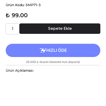
Ürün Kodu: SMP71-3
₺ 99.00
Sepete Ekle
Ürün Açıklaması
Çiçekler temalı baskılı bilek destekli mause ped,
Caisya markasının zarif ve fonksiyonel tasarımını
bir araya getirerek çalışma alanınıza estetik bir
dokunuş katmaktadır.
Bu ürün, ergonomik yapısı sayesinde uzun süreli
bilgisayar kullanımlarında bileklerinizi