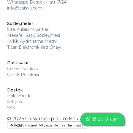
Whatsapp Destek Hattı 7/24
info@caisya.com
Sözleşmeler
Site Kullanım Şartları
Mesafeli Satış Sözleşmesi
KVKK Aydınlatma Metni
Ticari Elektronik İleti Onayı
Politikalar
Çerez Politikası
Gizlilik Politikası
Destek
Hakkımızda
İletişim
SSS
© 2026 Caisya Grup. Tüm Hakları Saklıdır
Bize Ulaşın
Bize Ulaşın
Bize Ulaşın
E-Ticaret Altyapısı ile Hazırlanmıştır.