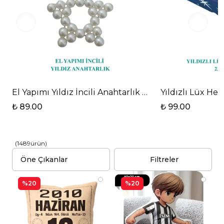
Sevdiklerinize veya kendinize anlamlı bir hediye
arıyorsanız, bu bilek destekli mause ped
mükemmel bir seçimdir.
Çiçekler temalı baskılı bilek destekli mause ped,
hem estetik hem de işlevselliği bir arada sunarak
çalışma alanınızı dönüştürür.
El Yapımı Yıldız İncili Anahtarlık Beyaz
Yıldızlı Lüx He
₺ 89.00
₺ 99.00
(
1489
ürün
)
Filtreler
%20
%20