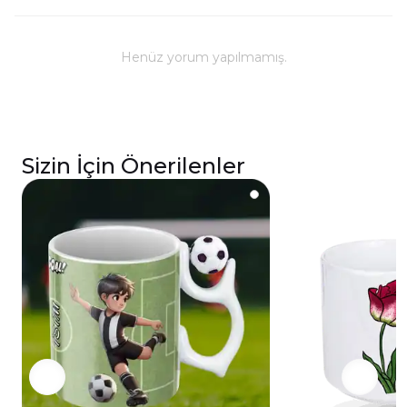
Kullanım ve Bakım
Bulaşık makinesinde yıkanabilir; ancak, uzun
ömürlü parlaklık ve baskı renkleri için elde
Henüz yorum yapılmamış.
yıkanması önerilmektedir.
Kupa üzerindeki baskılı alana sert ve kesici
cisimlerle müdahale edilmemeli, yakılmamalı ve
asit benzeri sıvılardan kaçınılmalıdır.
Sizin İçin Önerilenler