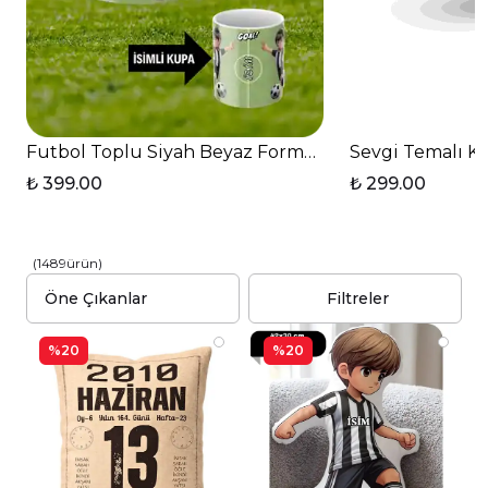
Futbol Toplu Siyah Beyaz Formalı Futbolcu İsimli T
Sevgi Temalı Kı
₺ 399.00
₺ 299.00
(
1489
ürün
)
Filtreler
%20
%20