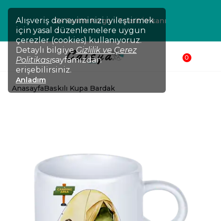
Alışveriş deneyiminizi iyileştirmek
24 Saatte Kargo - Taksit İmkanı
için yasal düzenlemelere uygun
çerezler (cookies) kullanıyoruz.
Detaylı bilgiye
Gizlilik ve Çerez
0
Politikası
sayfamızdan
erişebilirsiniz.
Anladım
Anasayfa
Baskılı Kupa Bardak