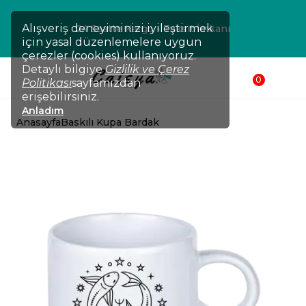
Alışveriş deneyiminizi iyileştirmek
24 Saatte Kargo - Taksit İmkanı
için yasal düzenlemelere uygun
çerezler (cookies) kullanıyoruz.
Detaylı bilgiye
Gizlilik ve Çerez
0
Politikası
sayfamızdan
erişebilirsiniz.
Anladım
Anasayfa
Baskılı Kupa Bardak