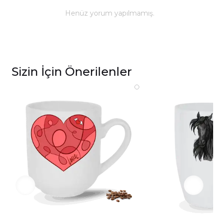
ömürlü parlaklık ve baskı renkleri için elde
Henüz yorum yapılmamış.
yıkanması önerilmektedir.
Kupa üzerindeki baskılı alana sert ve kesici
cisimlerle müdahale edilmemeli, yakılmamalı ve
asit benzeri sıvılardan kaçınılmalıdır.
Sizin İçin Önerilenler