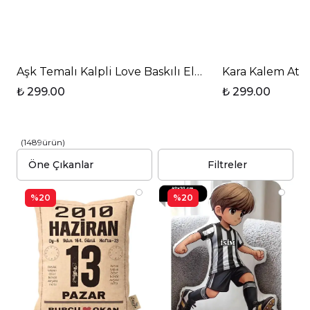
Aşk Temalı Kalpli Love Baskılı Elit Lüx Porselen Kup
Kara Kalem At T
₺ 299.00
₺ 299.00
(
1489
ürün
)
Filtreler
%20
%20