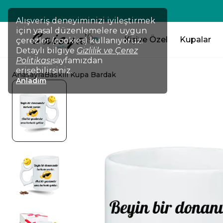
Alışveriş deneyiminizi iyileştirmek
için yasal düzenlemelere uygun
Kişiye Özel
Kupalar
çerezler (cookies) kullanıyoruz.
Detaylı bilgiye
Gizlilik ve Çerez
Politikası
sayfamızdan
erişebilirsiniz.
Anasayfa
Baskılı Kupa Bardak
Anladım