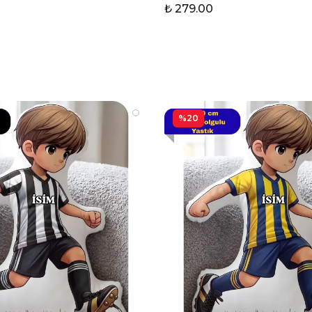
₺ 279.00
%20