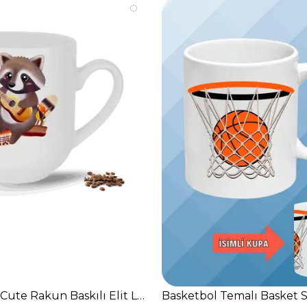
dak Çay Kahve Fincanı
 Cute Rakun Baskılı Elit Lüx Porselen Kupa Bardak
Basketbol Temalı Basket S