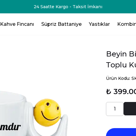
24 Saatte Kargo - Taksit İmkanı
Kahve Fincanı
Süpriz Battaniye
Yastıklar
Kombin
Beyin B
Toplu K
Ürün Kodu: 
₺ 399.0