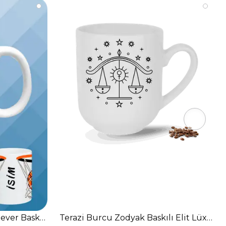
ever Baskılı Kupa Bardak Çay Kahve Fincanı-8
Terazi Burcu Zodyak Baskılı Elit Lüx Po