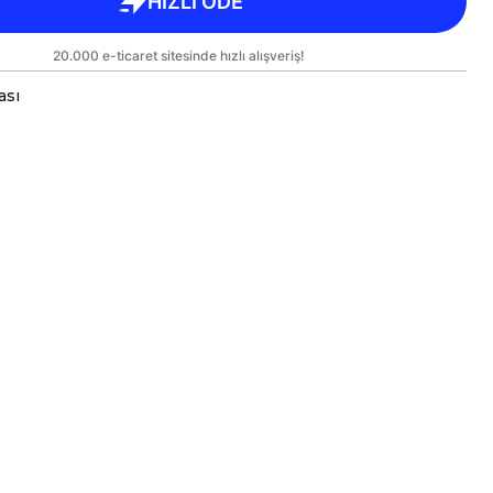
ası
oji Toplu Porselen Kupalarımız Çift Yönlü Birinci Sınıf Ka
sarımlarınızı Hem Kendiniz Hem de Sevdiklerinize Keyifli
mız Kargoda Zarar Görmemesi İçin Sağlam Malzemeler Ku
üleri Standart Yükseklik : 9,5cm Çap : 8,5cm Genişlik 9,
n Kupamız Bulaşık Makinesinde Yıkamaya Uygundur.
n Süre Aynı Parlaklığını ve Baskı Renklerini Koruyabil
rindeki Baskılı Alana Sert ve Kesici Cisimlerle Müdahal