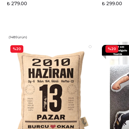
₺ 279.00
₺ 299.00
(
1489
ürün
)
%20
%20