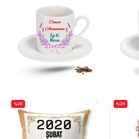
%20
%20