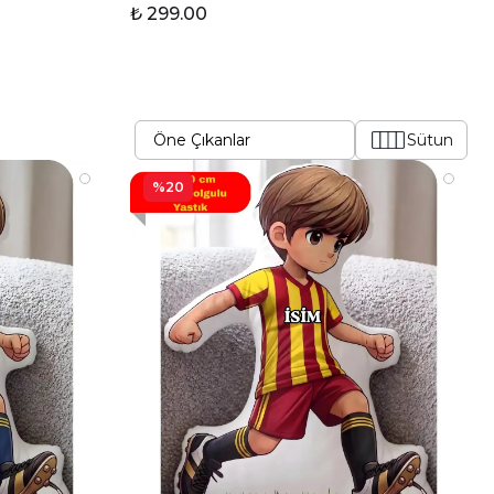
₺ 299.00
Sütun
%20