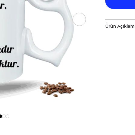
Ürün Açıklam
-Smile Em
-Sizin Ta
-Kupaları
-Kupa Ölç
-Porsele
-Daha Uzu
-Kupa Üze