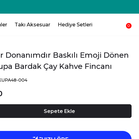
ler
Takı Aksesuar
Hediye Setleri
0
ir Donanımdır Baskılı Emoji Dönen
upa Bardak Çay Kahve Fincanı
SKUPA48-004
0
Sepete Ekle