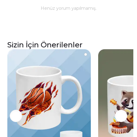
ömürlü parlaklık ve baskı renkleri için elde
Henüz yorum yapılmamış.
yıkanması önerilmektedir.
Kupa üzerindeki baskılı alana sert ve kesici
cisimlerle müdahale edilmemeli, yakılmamalı ve
asit benzeri sıvılardan kaçınılmalıdır.
Sizin İçin Önerilenler