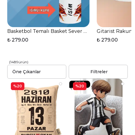
Basketbol Temalı Basket Sever Baskılı Kupa Bardak 
Gitarist Rakun 
₺ 279.00
₺ 279.00
(
1489
ürün
)
Filtreler
%20
%20