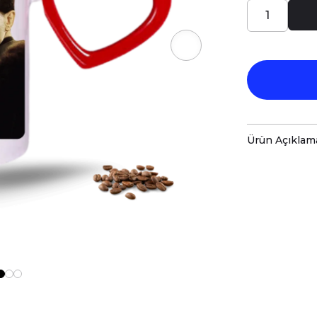
Ürün Açıklam
Porselen kup
baskı ile tas
Hem kişisel
özenle hazır
Kupanız, ka
malzemelerl
Teknik Özel
Boyutlar:
Yü
Hacim:
300 
Kullanım v