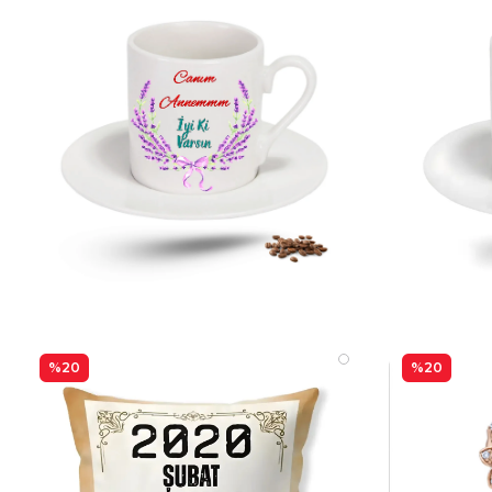
%20
%20