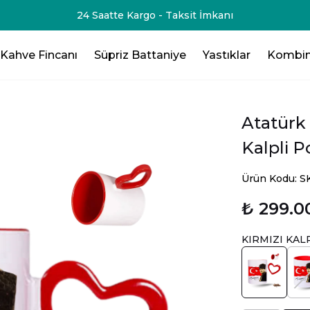
-75₺💸 - 3 Ürün Al - 125₺ 💸- 4 Ürün Al -200₺ 💸- 5 Ürün Al -
Kahve Fincanı
Süpriz Battaniye
Yastıklar
Kombin
Atatürk 
Kalpli 
Ürün Kodu: 
₺ 299.0
KIRMIZI KAL