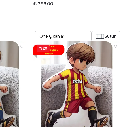
₺ 299.00
Sütun
%20