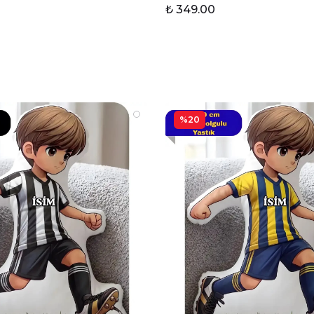
₺ 349.00
%20