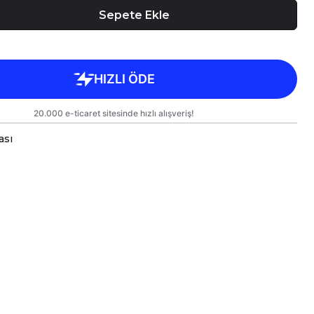
Sepete Ekle
ası
a bardaklar, birinci sınıf kalitede, çift yönlü parlak
arlanmıştır.
 kullanım hem de hediye olarak sunulmak üzere
lanmıştır.
rgo sırasında zarar görmemesi için sağlam
e titizlikle paketlenmektedir.
likler
kseklik 9,5 cm, Çap 8 cm
ml
e Bakım