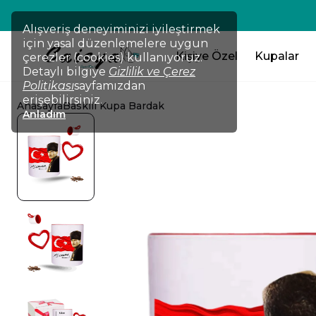
💸TÜM ÜRÜNLERDE !!! 2 Ürün Al 
Alışveriş deneyiminizi iyileştirmek
için yasal düzenlemelere uygun
Kişiye Özel
Kupalar
çerezler (cookies) kullanıyoruz.
Detaylı bilgiye
Gizlilik ve Çerez
Politikası
sayfamızdan
erişebilirsiniz.
Anasayfa
Baskılı Kupa Bardak
Anladım