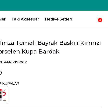
250₺ 💸 Sepetinden düşsün !!!💸
ler
Takı Aksesuar
Hediye Setleri
0
İmza Temalı Bayrak Baskılı Kırmızı
Porselen Kupa Bardak
SKUPA45KIS-002
0
P KUPALAR