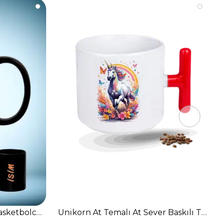
sketbolcu Baskılı Basket Sever Siyah Kupa Bardak Çay 
Unikorn At Temalı At Sever Baskılı T Sa