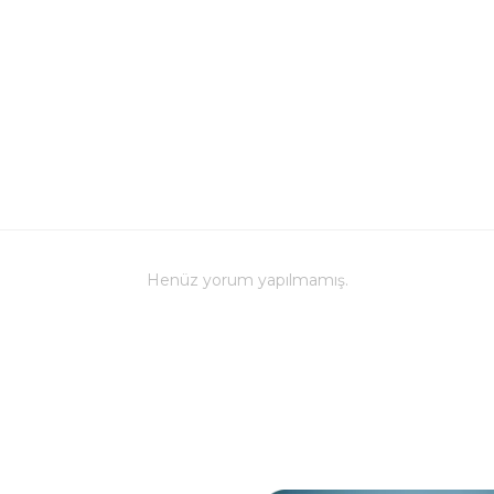
Bulaşık mak
ve baskı ren
Kupa üzerind
edilmemeli, 
Bu kupa bar
Farklı renk s
zevklere hi
Henüz yorum yapılmamış.