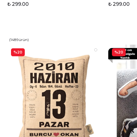
₺ 299.00
₺ 299.00
(
1489
ürün
)
%20
%20