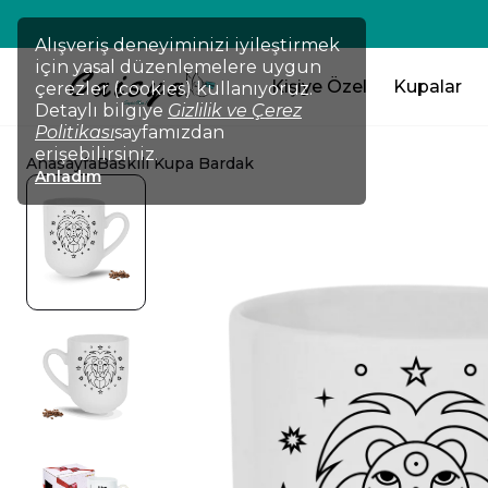
Alışveriş deneyiminizi iyileştirmek
için yasal düzenlemelere uygun
Kişiye Özel
Kupalar
çerezler (cookies) kullanıyoruz.
Detaylı bilgiye
Gizlilik ve Çerez
Politikası
sayfamızdan
erişebilirsiniz.
Anasayfa
Baskılı Kupa Bardak
Anladım