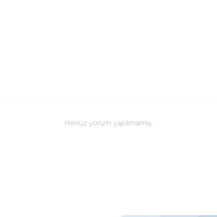
Bulaşık mak
ve baskı ren
Kupa üzerind
edilmemeli, 
Bu kupa bar
Farklı renk s
zevklere hi
Henüz yorum yapılmamış.