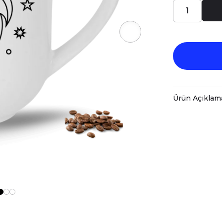
Ürün Açıklam
Porselen kup
baskı ile tas
Hem kişisel
özenle hazır
Kupanız, ka
malzemelerl
Teknik Özel
Boyutlar:
Yü
Hacim:
280 
Kullanım v