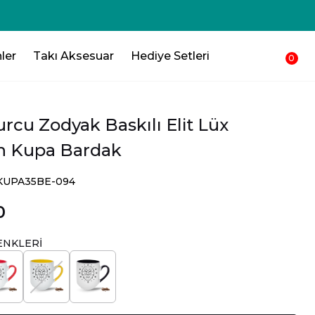
ler
Takı Aksesuar
Hediye Setleri
0
rcu Zodyak Baskılı Elit Lüx
n Kupa Bardak
SKUPA35BE-094
0
ENKLERİ