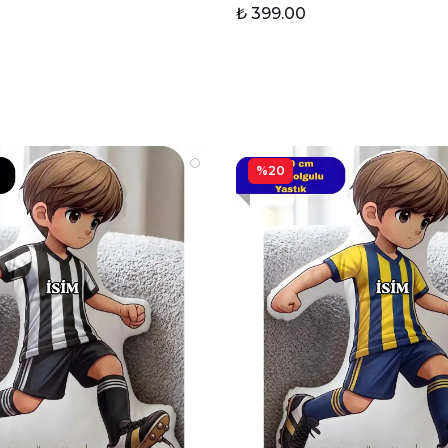
₺ 399.00
%20