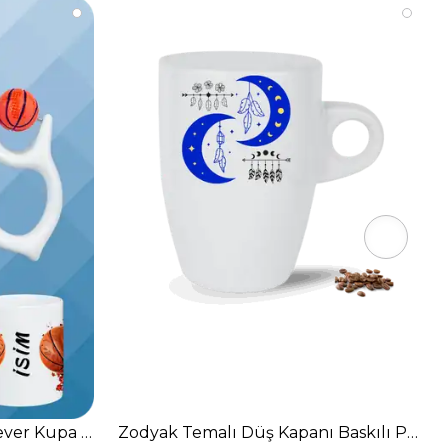
ever Kupa Bardak Çay Kahve Fincanı-2
Zodyak Temalı Düş Kapanı Baskılı Porse