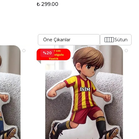
₺ 299.00
Sütun
%20