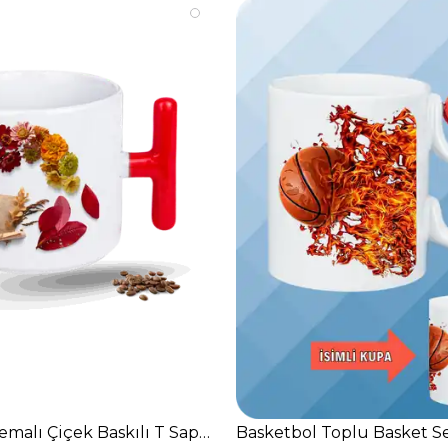
rdak
malı Çiçek Baskılı T Saplı Porselen Kupa Bardak
Basketbol Toplu Basket S