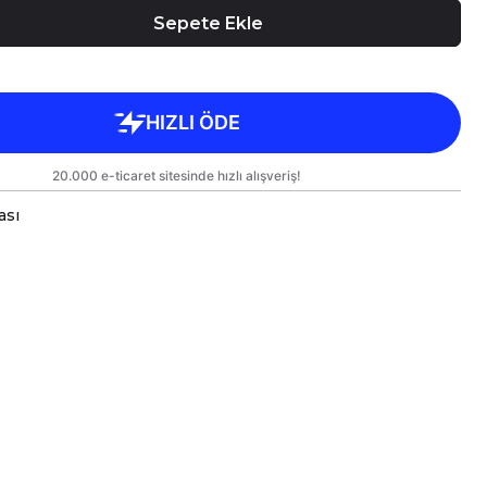
Sepete Ekle
ası
a bardaklar, birinci sınıf kalitede, çift yönlü parlak
arlanmıştır.
 kullanım hem de hediye olarak sunulmak üzere
lanmıştır.
rgo sırasında zarar görmemesi için sağlam
e titizlikle paketlenmektedir.
likler
kseklik 9,5 cm, Çap 8 cm
ml
e Bakım