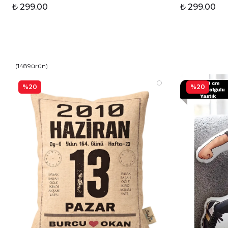
₺ 299.00
₺ 299.00
(
1489
ürün
)
%20
%20