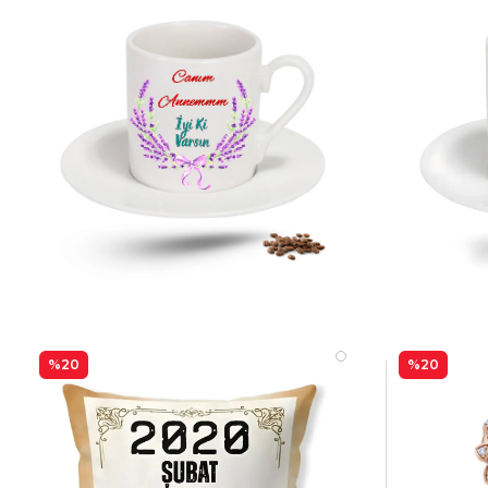
%20
%20