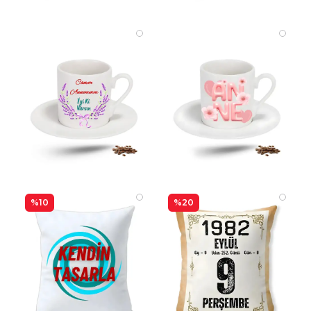
%10
%20