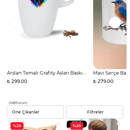
Arslan Temalı Grafity Aslan Baskılı Porselen Latte K
Mavi Serçe Bask
₺ 299.00
₺ 279.00
(
1489
ürün
)
Filtreler
%20
%20