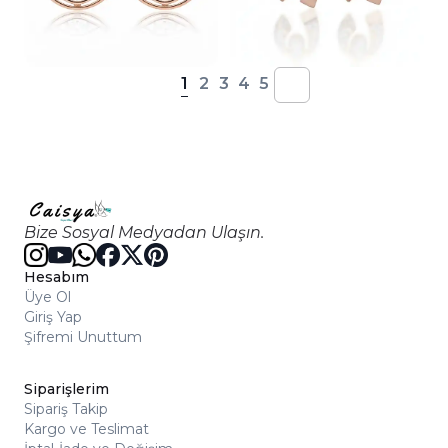
1
2
3
4
5
Bize Sosyal Medyadan Ulaşın.
Hesabım
Üye Ol
Giriş Yap
Şifremi Unuttum
Siparişlerim
Sipariş Takip
Kargo ve Teslimat