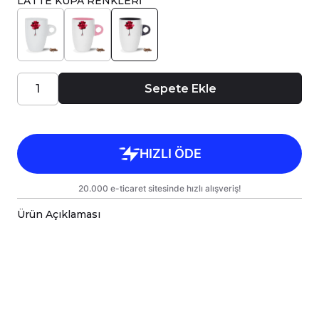
LATTE KUPA RENKLERİ
Sepete Ekle
Ürün Açıklaması
Porselen kupa bardaklar, birinci sınıf kalitede,
çift yönlü parlak baskı ile tasarlanmıştır.
Hem kişisel kullanım hem de hediye olarak
sunulmak üzere özenle hazırlanmıştır.
Kupanız, kargo sırasında zarar görmemesi için
sağlam malzemelerle titizlikle