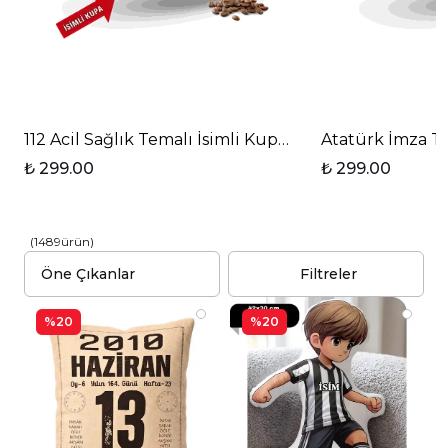
112 Acil Sağlık Temalı İsimli Kupa Baskılı T Saplı Po
Atatürk İmza Te
₺ 299.00
₺ 299.00
(
1489
ürün
)
Filtreler
%20
%20