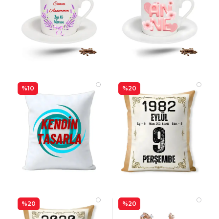
%10
%20
%20
%20