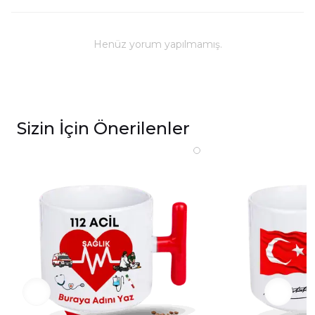
Kullanım ve Bakım
Bulaşık makinesinde yıkanabilir; ancak, uzun
ömürlü parlaklık ve baskı renkleri için elde
Henüz yorum yapılmamış.
yıkanması önerilmektedir.
Kupa üzerindeki baskılı alana sert ve kesici
cisimlerle müdahale edilmemeli, yakılmamalı ve
asit benzeri sıvılardan kaçınılmalıdır.
Sizin İçin Önerilenler