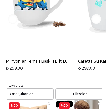
Minyonlar Temalı Baskılı Elit Lüx Porselen Kupa Ba
Caretta Su Kap
₺ 299.00
₺ 299.00
(
1489
ürün
)
Filtreler
%20
%20