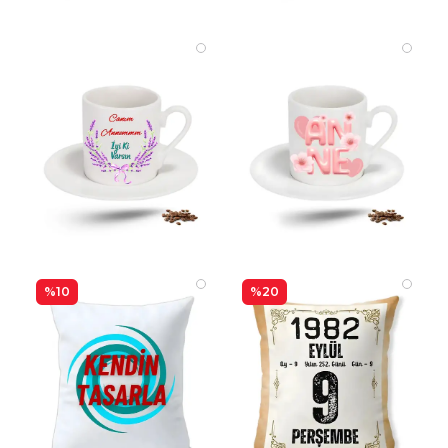
%10
%20