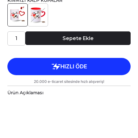
KIRMIZI KALP KUPALAR
Sepete Ekle
Ürün Açıklaması
Porselen kupa bardaklar, birinci sınıf kalitede,
çift yönlü parlak baskı ile tasarlanmıştır.
Hem kişisel kullanım hem de hediye olarak
sunulmak üzere özenle hazırlanmıştır.
Kupanız, kargo sırasında zarar görmemesi için
sağlam malzemelerle titizlikle