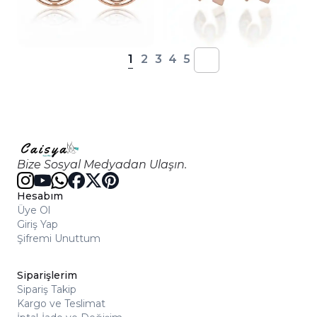
1
2
3
4
5
Bize Sosyal Medyadan Ulaşın.
Hesabım
Üye Ol
Giriş Yap
Şifremi Unuttum
Siparişlerim
Sipariş Takip
Kargo ve Teslimat