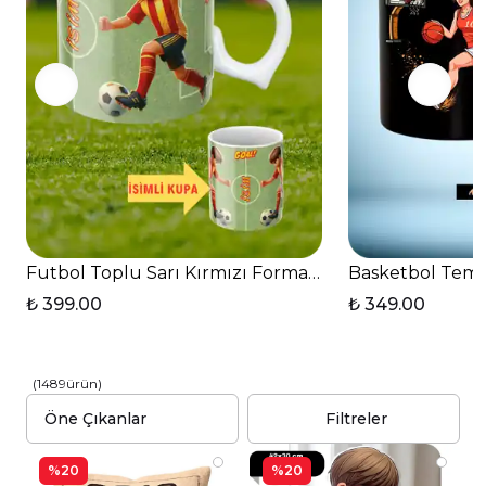
Futbol Toplu Sarı Kırmızı Formalı Futbolcu İsimli T
Basketbol Temal
₺ 399.00
₺ 349.00
(
1489
ürün
)
Filtreler
%20
%20