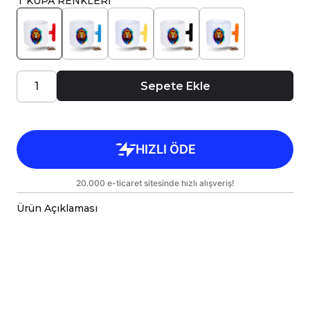
T KUPA RENKLERİ
Sepete Ekle
Ürün Açıklaması
Porselen kupa bardaklar, birinci sınıf kalitede,
çift yönlü parlak baskı ile tasarlanmıştır.
Hem kişisel kullanım hem de hediye olarak
sunulmak üzere özenle hazırlanmıştır.
Kupanız, kargo sırasında zarar görmemesi için
sağlam malzemelerle titizlikle