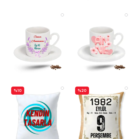
%10
%20