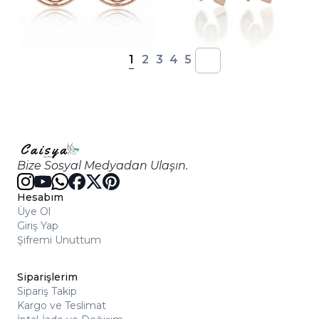
1
2
3
4
5
Bize Sosyal Medyadan Ulaşın.
Hesabım
Üye Ol
Giriş Yap
Şifremi Unuttum
Siparişlerim
Sipariş Takip
Kargo ve Teslimat