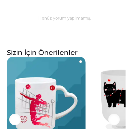
Kullanım ve Bakım
Bulaşık makinesinde yıkanabilir; ancak, uzun
ömürlü parlaklık ve baskı renkleri için elde
Henüz yorum yapılmamış.
yıkanması önerilmektedir.
Kupa üzerindeki baskılı alana sert ve kesici
cisimlerle müdahale edilmemeli, yakılmamalı ve
asit benzeri sıvılardan kaçınılmalıdır.
Sizin İçin Önerilenler