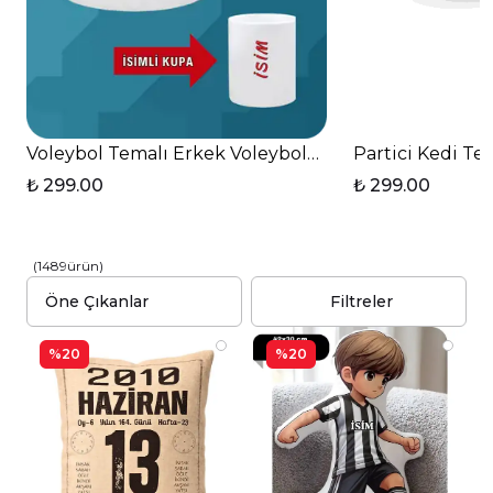
Voleybol Temalı Erkek Voleybolcu Kalpli Kulp Kupa
Partici Kedi Te
₺ 299.00
₺ 299.00
(
1489
ürün
)
Filtreler
%20
%20