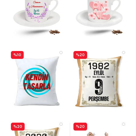
%10
%20
%20
%20