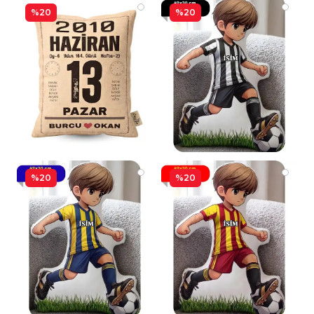
%20
%20
%20
%20