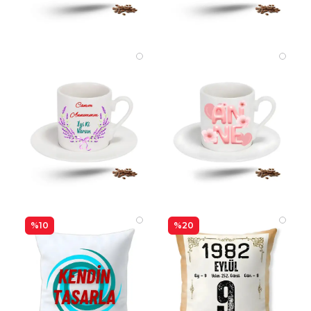
%10
%20