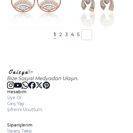
1
2
3
4
5
Bize Sosyal Medyadan Ulaşın.
Hesabım
Üye Ol
Giriş Yap
Şifremi Unuttum
Siparişlerim
Sipariş Takip