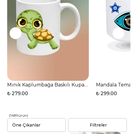
Minik Kaplumbağa Baskılı Kupa Bardak Çay Kahve F
Mandala Temalı 
₺ 279.00
₺ 299.00
(
1489
ürün
)
Filtreler