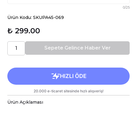
0
/
25
Ürün Kodu: SKUPA45-069
₺ 299.00
Sepete Gelince Haber Ver
Ürün Açıklaması
Porselen kupa bardaklar, birinci sınıf kalitede,
çift yönlü parlak baskı ile tasarlanmıştır.
Hem kişisel kullanım hem de hediye olarak
sunulmak üzere özenle hazırlanmıştır.