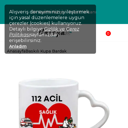
Alışveriş deneyiminizi iyileştirmek
24 Saatte Kargo - Taksit İmkanı
için yasal düzenlemelere uygun
çerezler (cookies) kullanıyoruz.
Detaylı bilgiye
Gizlilik ve Çerez
0
Politikası
sayfamızdan
erişebilirsiniz.
Anladım
Anasayfa
Baskılı Kupa Bardak