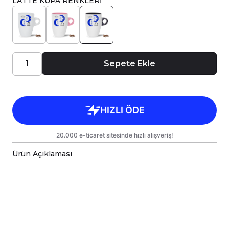
LATTE KUPA RENKLERİ
Sepete Ekle
Ürün Açıklaması
Porselen kupa bardaklar, birinci sınıf kalitede,
çift yönlü parlak baskı ile tasarlanmıştır.
Hem kişisel kullanım hem de hediye olarak
sunulmak üzere özenle hazırlanmıştır.
Kupanız, kargo sırasında zarar görmemesi için
sağlam malzemelerle titizlikle