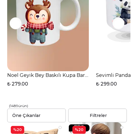
Noel Geyik Bey Baskılı Kupa Bardak Çay Kahve Finc
Sevimli Panda B
₺ 279.00
₺ 299.00
(
1489
ürün
)
Filtreler
%20
%20