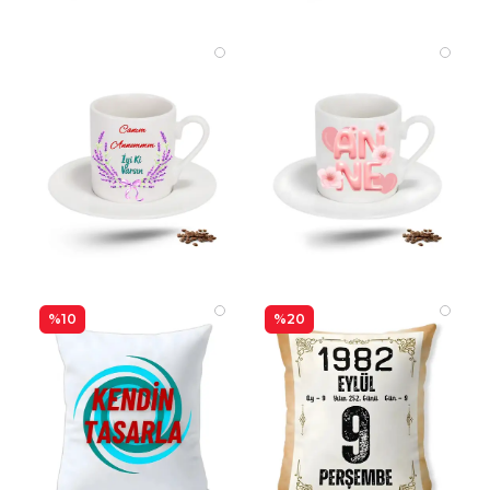
%10
%20