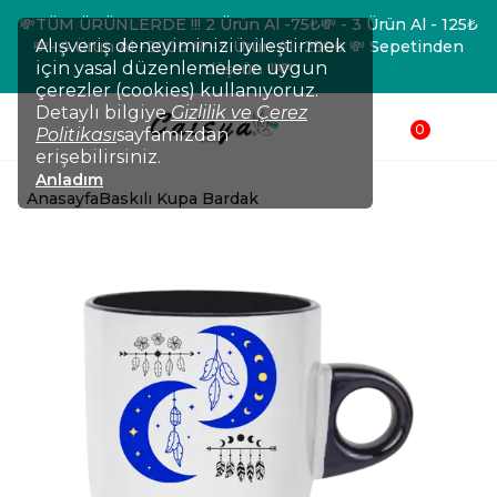
💸TÜM ÜRÜNLERDE !!! 2 Ürün Al -75₺💸 - 3 Ürün Al - 125₺
Alışveriş deneyiminizi iyileştirmek
💸- 4 Ürün Al -200₺ 💸- 5 Ürün Al -250₺ 💸 Sepetinden
için yasal düzenlemelere uygun
düşsün !!!💸
çerezler (cookies) kullanıyoruz.
Detaylı bilgiye
Gizlilik ve Çerez
0
Politikası
sayfamızdan
erişebilirsiniz.
Anladım
Anasayfa
Baskılı Kupa Bardak