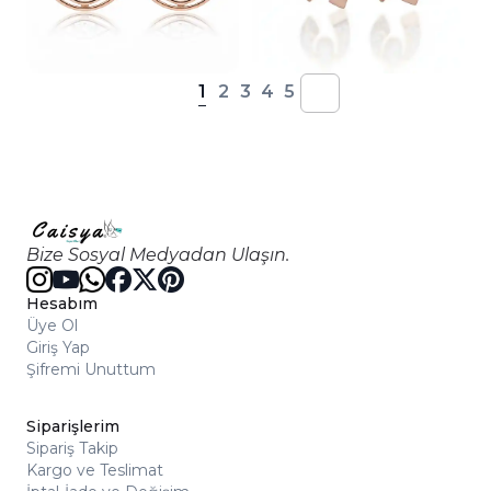
1
2
3
4
5
Bize Sosyal Medyadan Ulaşın.
Hesabım
Üye Ol
Giriş Yap
Şifremi Unuttum
Siparişlerim
Sipariş Takip
Kargo ve Teslimat