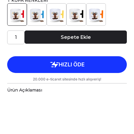
T KUPA RENKLERİ
Sepete Ekle
Ürün Açıklaması
Porselen kupa bardaklar, birinci sınıf kalitede,
çift yönlü parlak baskı ile tasarlanmıştır.
Hem kişisel kullanım hem de hediye olarak
sunulmak üzere özenle hazırlanmıştır.
Kupanız, kargo sırasında zarar görmemesi için
sağlam malzemelerle titizlikle