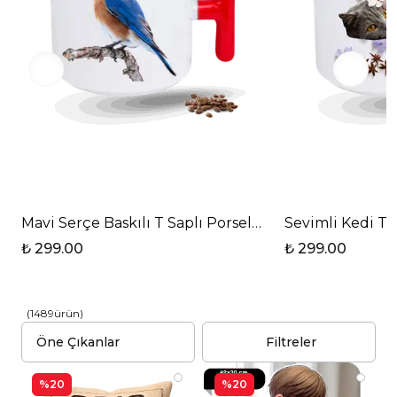
Mavi Serçe Baskılı T Saplı Porselen Kupa Bardak
Sevimli Kedi Te
₺ 299.00
₺ 299.00
(
1489
ürün
)
Filtreler
%20
%20