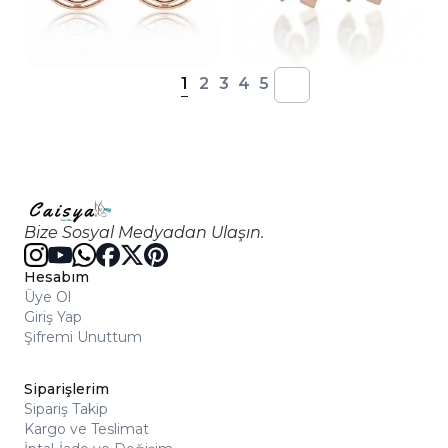
1
2
3
4
5
Bize Sosyal Medyadan Ulaşın.
Hesabım
Üye Ol
Giriş Yap
Şifremi Unuttum
Siparişlerim
Sipariş Takip
Kargo ve Teslimat