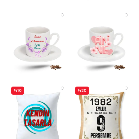
%10
%20