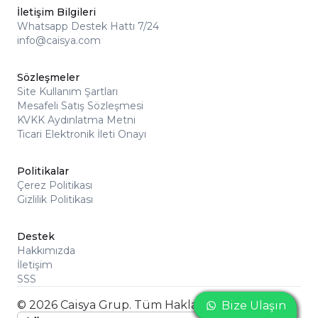
İletişim Bilgileri
Whatsapp Destek Hattı 7/24
info@caisya.com
Sözleşmeler
Site Kullanım Şartları
Mesafeli Satış Sözleşmesi
KVKK Aydınlatma Metni
Ticari Elektronik İleti Onayı
Politikalar
Çerez Politikası
Gizlilik Politikası
Destek
Hakkımızda
İletişim
SSS
© 2026 Caisya Grup. Tüm Hakları Saklıdır
Bize Ulaşın
Bize Ulaşın
Bize Ulaşın