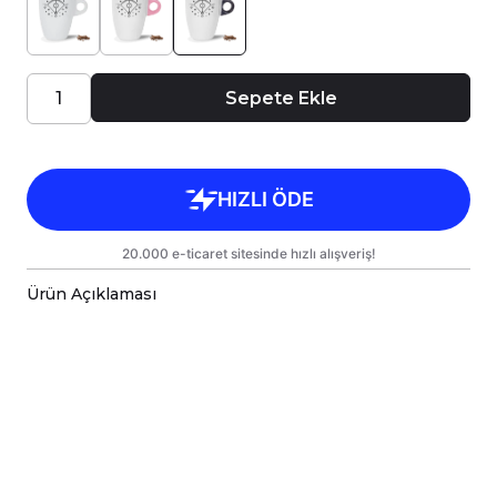
Sepete Ekle
Ürün Açıklaması
Porselen kupa bardaklar, birinci sınıf kalitede,
çift yönlü parlak baskı ile tasarlanmıştır.
Hem kişisel kullanım hem de hediye olarak
sunulmak üzere özenle hazırlanmıştır.
Kupanız, kargo sırasında zarar görmemesi için
sağlam malzemelerle titizlikle
paketlenmektedir.