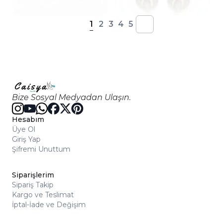
1
2
3
4
5
Bize Sosyal Medyadan Ulaşın.
Hesabım
Üye Ol
Giriş Yap
Şifremi Unuttum
Siparişlerim
Sipariş Takip
Kargo ve Teslimat
İptal-İade ve Değişim