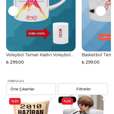
Voleybol Temalı Kadın Voleybolcu Kalpli Kulp Kupa 
Basketbol Tema
₺ 299.00
₺ 299.00
(
1489
ürün
)
Filtreler
%20
%20