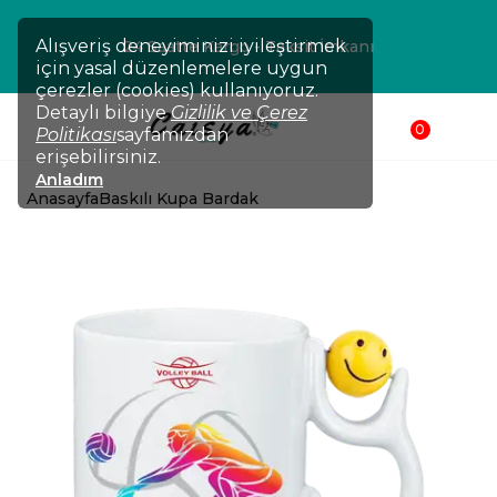
Alışveriş deneyiminizi iyileştirmek
24 Saatte Kargo - Taksit İmkanı
için yasal düzenlemelere uygun
çerezler (cookies) kullanıyoruz.
Detaylı bilgiye
Gizlilik ve Çerez
0
Politikası
sayfamızdan
erişebilirsiniz.
Anladım
Anasayfa
Baskılı Kupa Bardak