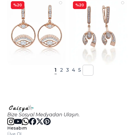
%20
%20
1
2
3
4
5
Bize Sosyal Medyadan Ulaşın.
Hesabım
Üye Ol