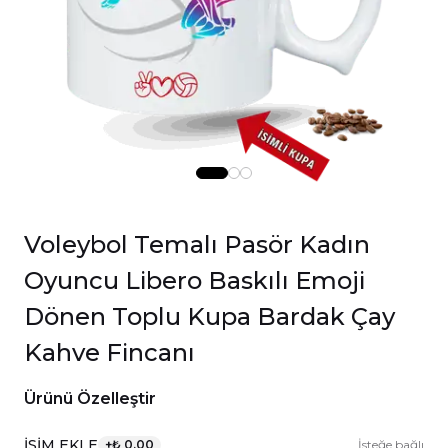
Voleybol Temalı Pasör Kadın
Oyuncu Libero Baskılı Emoji
Dönen Toplu Kupa Bardak Çay
Kahve Fincanı
Ürünü Özelleştir
İSİM EKLE
+
₺ 0.00
İsteğe bağlı