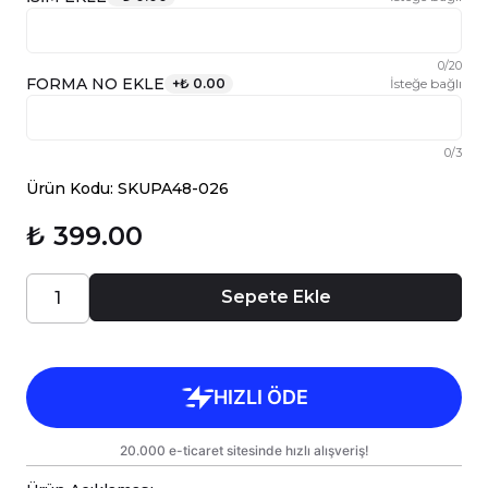
0
/
20
FORMA NO EKLE
+
₺ 0.00
İsteğe bağlı
0
/
3
Ürün Kodu: SKUPA48-026
₺ 399.00
Sepete Ekle