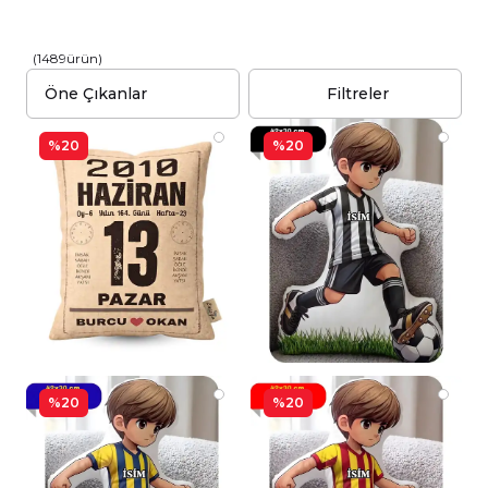
(
1489
ürün
)
Filtreler
%20
%20
%20
%20