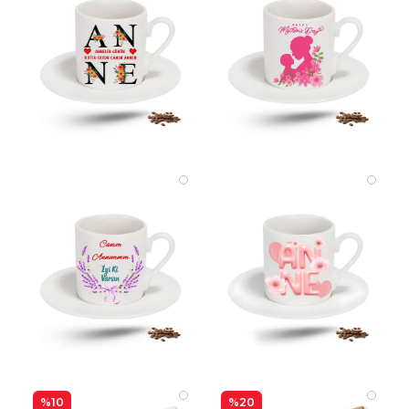
%10
%20