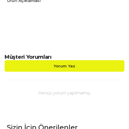
Ürün Açıklaması
-Smile Emoji Toplu Porselen Kupalarımız Çift Yönlü 
-Sizin Tasarımlarınızı Hem Kendiniz Hem de Sevdikl
-Kupalarımız Kargoda Zarar Görmemesi İçin Sağla
-Kupa Ölçüleri Standart Yükseklik : 9,5cm Çap : 8,
-Porselen Kupamız Bulaşık Makinesinde Yıkama
-Daha Uzun Süre Aynı Parlaklığını ve Baskı Renkl
-Kupa Üzerindeki Baskılı Alana Sert ve Kesici Cis
Müşteri Yorumları
Yorum Yaz
Henüz yorum yapılmamış.
Sizin İçin Önerilenler