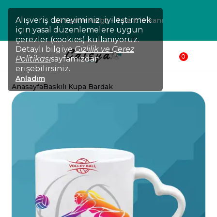
Alışveriş deneyiminizi iyileştirmek
24 Saatte Kargo - Taksit İmkanı
için yasal düzenlemelere uygun
çerezler (cookies) kullanıyoruz.
Detaylı bilgiye
Gizlilik ve Çerez
0
Politikası
sayfamızdan
erişebilirsiniz.
Anladım
Anasayfa
Baskılı Kupa Bardak