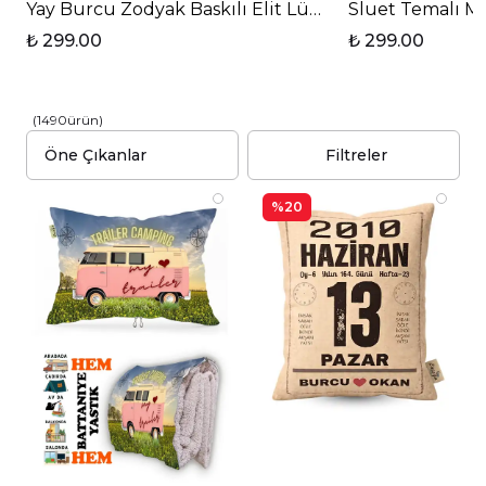
Yay Burcu Zodyak Baskılı Elit Lüx Porselen Kupa Ba
Sluet Temalı Mo
₺ 299.00
₺ 299.00
(
1490
ürün
)
Filtreler
%20