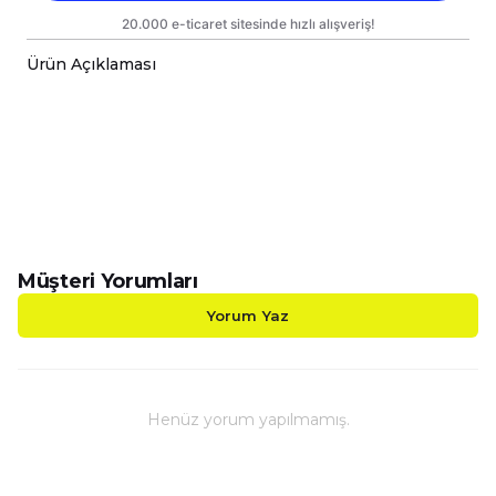
Ürün Açıklaması
-Voleybol Temalı Kalp Kulplu Porselen Kupalarımız Ç
-Sizin Tasarımlarınızı Hem Kendiniz Hem de Sevdikl
-Kupalarımız Kargoda Zarar Görmemesi İçin Sağla
-Kupa Ölçüleri Standart Yükseklik : 9,5cm Çap : 8,
-Porselen Kupamız Bulaşık Makinesinde Yıkama
-Daha Uzun Süre Aynı Parlaklığını ve Baskı Renkl
-Kupa Üzerindeki Baskılı Alana Sert ve Kesici Cis
Müşteri Yorumları
Yorum Yaz
Henüz yorum yapılmamış.