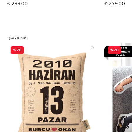
₺ 299.00
₺ 279.00
(
1489
ürün
)
%20
%20