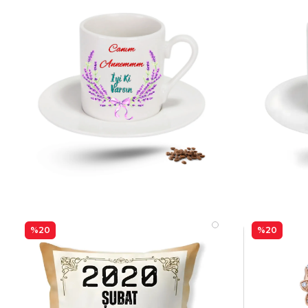
%20
%20