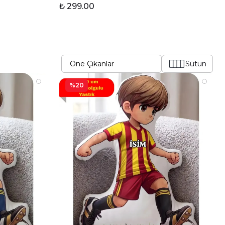
₺ 299.00
Sütun
%20