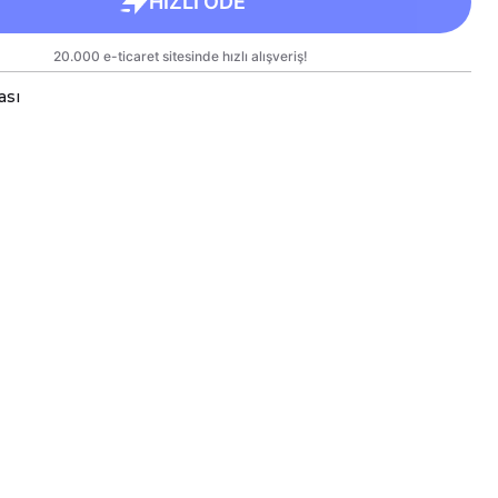
ası
a bardaklar, birinci sınıf kalitede, çift yönlü parlak
arlanmıştır.
 kullanım hem de hediye olarak sunulmak üzere
lanmıştır.
rgo sırasında zarar görmemesi için sağlam
e titizlikle paketlenmektedir.
likler
kseklik 9,5 cm, Çap 8 cm
ml
e Bakım
inesinde yıkanabilir; ancak, uzun ömürlü parlaklık
kleri için elde yıkanması önerilmektedir.
eki baskılı alana sert ve kesici cisimlerle müdahale
yakılmamalı ve asit benzeri sıvılardan kaçınılmalıdır.