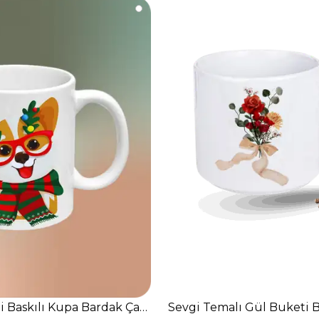
aplı Porselen Kupa Bardak-6
 Baskılı Kupa Bardak Çay Kahve Fincanı
Sevgi Temalı Gül Buketi B