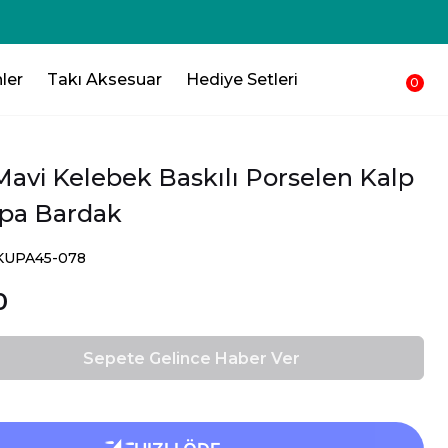
250₺ 💸 Sepetinden düşsün !!!💸
ler
Takı Aksesuar
Hediye Setleri
0
Mavi Kelebek Baskılı Porselen Kalp
pa Bardak
SKUPA45-078
0
Sepete Gelince Haber Ver