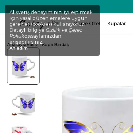
💸TÜM ÜRÜNLERDE !!! 2 Ürün Al 
Alışveriş deneyiminizi iyileştirmek
için yasal düzenlemelere uygun
Kişiye Özel
Kupalar
çerezler (cookies) kullanıyoruz.
Detaylı bilgiye
Gizlilik ve Çerez
Politikası
sayfamızdan
erişebilirsiniz.
Anasayfa
Baskılı Kupa Bardak
Anladım