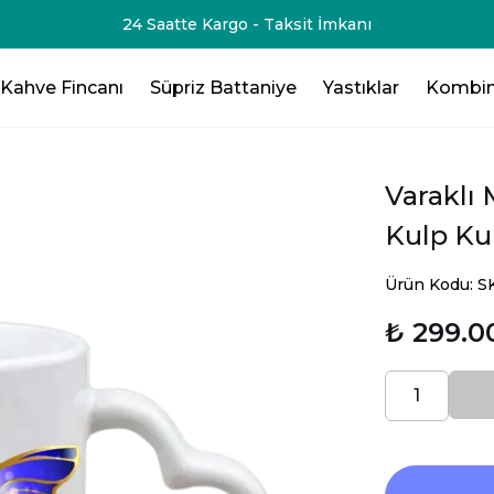
-75₺💸 - 3 Ürün Al - 125₺ 💸- 4 Ürün Al -200₺ 💸- 5 Ürün Al -
Kahve Fincanı
Süpriz Battaniye
Yastıklar
Kombin
Varaklı 
Kulp Ku
Ürün Kodu: 
₺ 299.0