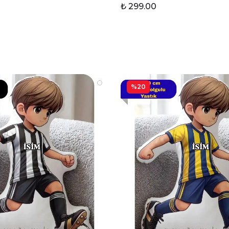
₺ 299.00
%20