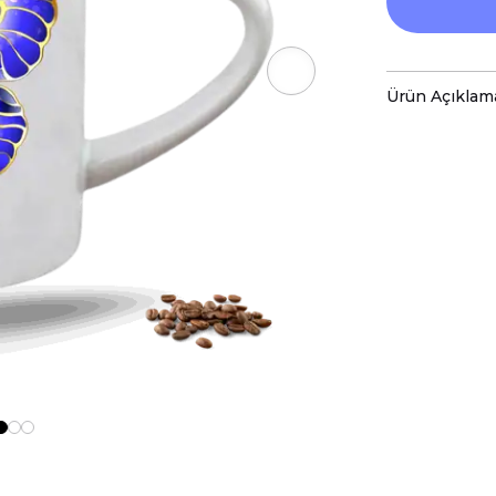
Ürün Açıklam
Porselen kup
baskı ile tas
Hem kişisel
özenle hazır
Kupanız, ka
malzemelerl
Teknik Özel
Boyutlar:
Yü
Hacim:
300 
Kullanım v
Bulaşık mak
ve baskı ren
Kupa üzerind
edilmemeli, 