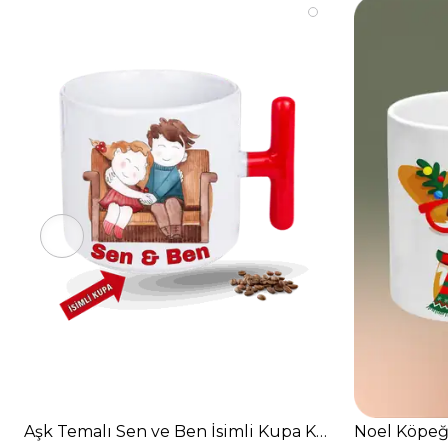
Aşk Temalı Sen ve Ben İsimli Kupa Kalpli Baskılı T S
Noel Köpeği