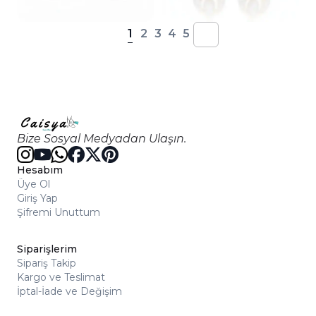
1
2
3
4
5
Bize Sosyal Medyadan Ulaşın.
Hesabım
Üye Ol
Giriş Yap
Şifremi Unuttum
Siparişlerim
Sipariş Takip
Kargo ve Teslimat
İptal-İade ve Değişim