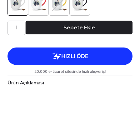
Sepete Ekle
Ürün Açıklaması
Porselen kupa bardaklar, birinci sınıf kalitede,
çift yönlü parlak baskı ile tasarlanmıştır.
Hem kişisel kullanım hem de hediye olarak
sunulmak üzere özenle hazırlanmıştır.
Kupanız, kargo sırasında zarar görmemesi için
sağlam malzemelerle titizlikle
paketlenmektedir.