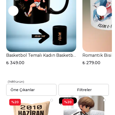
Basketbol Temalı Kadın Basketbolcu Baskılı Basket 
Romantik Bisikl
₺ 349.00
₺ 279.00
(
1489
ürün
)
Filtreler
%20
%20