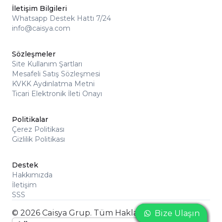
İletişim Bilgileri
Whatsapp Destek Hattı 7/24
info@caisya.com
Sözleşmeler
Site Kullanım Şartları
Mesafeli Satış Sözleşmesi
KVKK Aydınlatma Metni
Ticari Elektronik İleti Onayı
Politikalar
Çerez Politikası
Gizlilik Politikası
Destek
Hakkımızda
İletişim
SSS
© 2026 Caisya Grup. Tüm Hakları Saklıdır
Bize Ulaşın
Bize Ulaşın
Bize Ulaşın