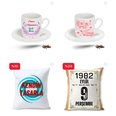
%10
%20