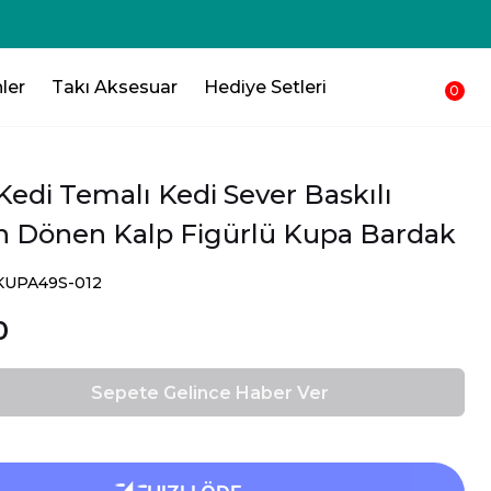
ler
Takı Aksesuar
Hediye Setleri
0
Kedi Temalı Kedi Sever Baskılı
n Dönen Kalp Figürlü Kupa Bardak
SKUPA49S-012
0
Sepete Gelince Haber Ver