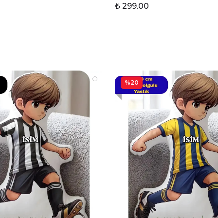
₺ 299.00
%20