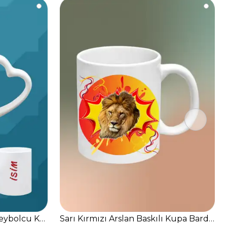
 Fincanı-2
eybolcu Kalpli Kulp Kupa Bardak Çay Kahve Fincanı-3
Sarı Kırmızı Arslan Baskılı Kupa Bardak 