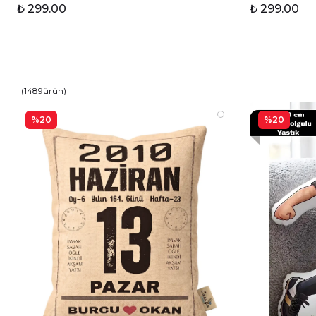
₺ 299.00
₺ 299.00
(
1489
ürün
)
%20
%20