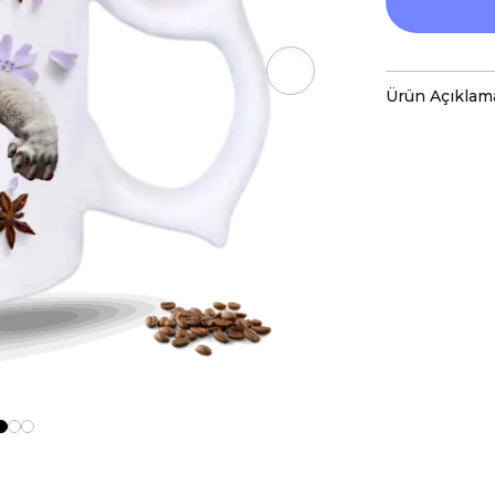
Ürün Açıklam
Porselen kup
baskı ile tas
Hem kişisel
özenle hazır
Kupanız, ka
malzemelerl
Teknik Özel
Boyutlar:
Yü
Hacim:
300 
Kullanım v
Bulaşık mak
ve baskı ren
Kupa üzerind
edilmemeli, 