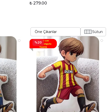
₺ 279.00
Sütun
%20