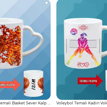
ardak
Temalı Basket Sever Kalp Kulplu Kupa Bardak Çay Kahve
Voleybol Temalı Kadın Vol