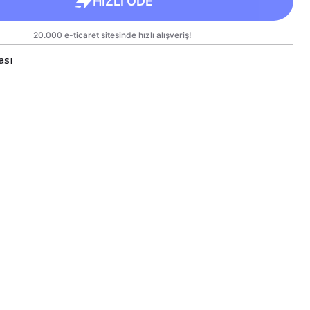
ası
a bardaklar, birinci sınıf kalitede, çift yönlü parlak
arlanmıştır.
 kullanım hem de hediye olarak sunulmak üzere
lanmıştır.
rgo sırasında zarar görmemesi için sağlam
e titizlikle paketlenmektedir.
likler
kseklik 9,5 cm, Çap 8 cm
ml
e Bakım
inesinde yıkanabilir; ancak, uzun ömürlü parlaklık
kleri için elde yıkanması önerilmektedir.
eki baskılı alana sert ve kesici cisimlerle müdahale
yakılmamalı ve asit benzeri sıvılardan kaçınılmalıdır.