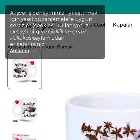
Alışveriş deneyiminizi iyileştirmek
için yasal düzenlemelere uygun
Kişiye Özel
Kupalar
çerezler (cookies) kullanıyoruz.
Detaylı bilgiye
Gizlilik ve Çerez
Politikası
sayfamızdan
erişebilirsiniz.
Anasayfa
Baskılı Kupa Bardak
Anladım