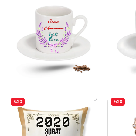
%20
%20