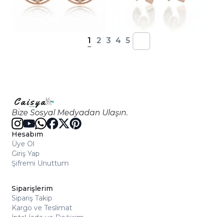
1
2
3
4
5
Bize Sosyal Medyadan Ulaşın.
Hesabım
Üye Ol
Giriş Yap
Şifremi Unuttum
Siparişlerim
Sipariş Takip
Kargo ve Teslimat