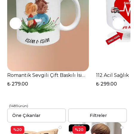
Romantik Sevgili Çift Baskılı İsimli Kupa Bardak Çay
112 Acil Sağlık 
₺ 279.00
₺ 299.00
(
1489
ürün
)
Filtreler
%20
%20