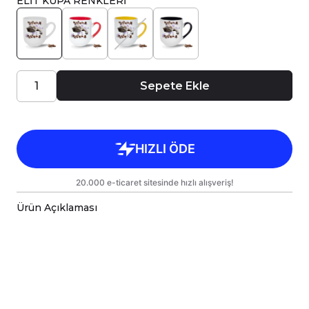
ELİT KUPA RENKLERİ
Sepete Ekle
Ürün Açıklaması
Porselen kupa bardaklar, birinci sınıf kalitede,
çift yönlü parlak baskı ile tasarlanmıştır.
Hem kişisel kullanım hem de hediye olarak
sunulmak üzere özenle hazırlanmıştır.
Kupanız, kargo sırasında zarar görmemesi için
sağlam malzemelerle titizlikle