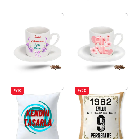
%10
%20