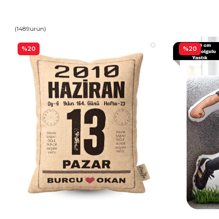
(
1489
ürün
)
%20
%20