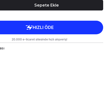
Sepete Ekle
ası
k Kahve Fincanı, birinci sınıf kalitede, çift yönlü
ile tasarlanmıştır.
 kullanım hem de hediye olarak sunulmak üzere
lanmıştır.
rgo sırasında zarar görmemesi için sağlam
e titizlikle paketlenmektedir.
likler
kseklik 6 cm, Çap 5,5 cm
l
e Bakım