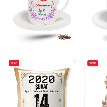
%20
%20