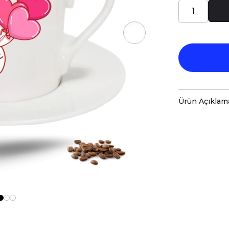
Ürün Açıklam
Porselen Tür
parlak baskı 
Hem kişisel
özenle hazır
Kupanız, ka
malzemelerl
Teknik Özel
Boyutlar:
Yü
Hacim:
90 m
Kullanım v