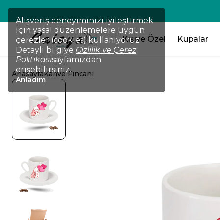
💸TÜM ÜRÜNLERDE !!! 2 Ürün Al 
Alışveriş deneyiminizi iyileştirmek
için yasal düzenlemelere uygun
Kişiye Özel
Kupalar
çerezler (cookies) kullanıyoruz.
Detaylı bilgiye
Gizlilik ve Çerez
Politikası
sayfamızdan
erişebilirsiniz.
Anasayfa
Kahve Fincanı
Anladım