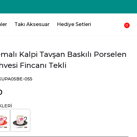
250₺ 💸 Sepetinden düşsün !!!💸
ler
Takı Aksesuar
Hediye Setleri
0
malı Kalpi Tavşan Baskılı Porselen
vesi Fincanı Tekli
SKUPA05BE-055
0
KLERİ