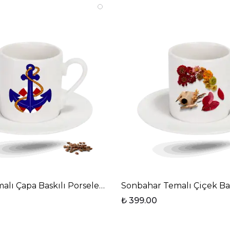
ncanı Tekli
alı Çapa Baskılı Porselen Türk Kahvesi Fincanı Tekli
Sonbahar Temalı Çiçek Bas
₺ 399.00