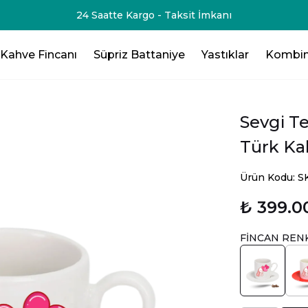
-75₺💸 - 3 Ürün Al - 125₺ 💸- 4 Ürün Al -200₺ 💸- 5 Ürün Al -
Kahve Fincanı
Süpriz Battaniye
Yastıklar
Kombin
Sevgi Te
Türk Kah
Ürün Kodu: 
₺ 399.0
FİNCAN REN