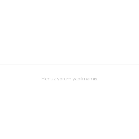
Bulaşık mak
ve baskı ren
Kupa üzerind
edilmemeli, 
Bu kupa bar
Farklı renk s
zevklere hi
Henüz yorum yapılmamış.