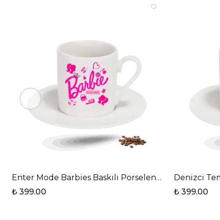
Enter Mode Barbies Baskılı Porselen Türk Kahvesi Fi
Denizci Tem
₺ 399.00
₺ 399.00