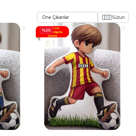
Sütun
%20