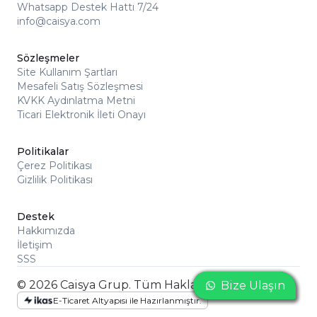
Whatsapp Destek Hattı 7/24
info@caisya.com
Sözleşmeler
Site Kullanım Şartları
Mesafeli Satış Sözleşmesi
KVKK Aydınlatma Metni
Ticari Elektronik İleti Onayı
Politikalar
Çerez Politikası
Gizlilik Politikası
Destek
Hakkımızda
İletişim
SSS
© 2026 Caisya Grup. Tüm Hakları Saklıdır
Bize Ulaşın
Bize Ulaşın
Bize Ulaşın
E-Ticaret Altyapısı ile Hazırlanmıştır.