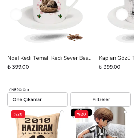
Noel Kedi Temalı Kedi Sever Baskılı Porselen Türk K
Kaplan Gözü Tem
₺ 399.00
₺ 399.00
(
1489
ürün
)
Filtreler
%20
%20