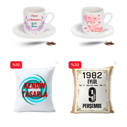
%10
%20