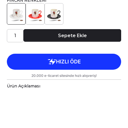
FİNCAN RENKLERİ
Sepete Ekle
Ürün Açıklaması
Porselen Türk Kahve Fincanı, birinci sınıf
kalitede, çift yönlü parlak baskı ile tasarlanmıştır.
Hem kişisel kullanım hem de hediye olarak
sunulmak üzere özenle hazırlanmıştır.
Kupanız, kargo sırasında zarar görmemesi için
sağlam malzemelerle titizlikle