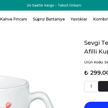
-75₺💸 - 3 Ürün Al - 125₺ 💸- 4 Ürün Al -200₺ 💸- 5 Ürün Al -
Kahve Fincanı
Süpriz Battaniye
Yastıklar
Kombin
Sevgi Te
Afilli K
Ürün Kodu: 
₺ 299.0