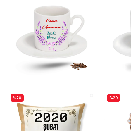
%20
%20