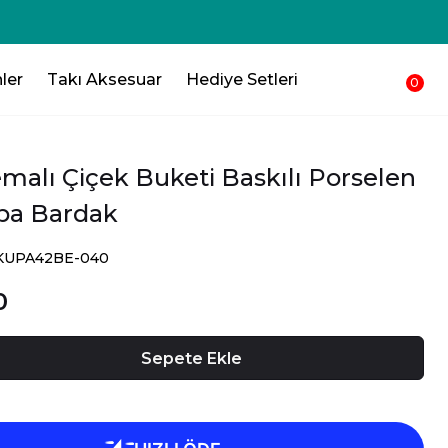
250₺ 💸 Sepetinden düşsün !!!💸
ler
Takı Aksesuar
Hediye Setleri
0
malı Çiçek Buketi Baskılı Porselen
upa Bardak
SKUPA42BE-040
0
Sepete Ekle