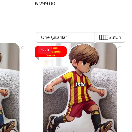
₺ 299.00
Sütun
%20