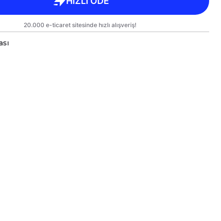
ası
a bardaklar, birinci sınıf kalitede, çift yönlü parlak
arlanmıştır.
 kullanım hem de hediye olarak sunulmak üzere
lanmıştır.
rgo sırasında zarar görmemesi için sağlam
e titizlikle paketlenmektedir.
likler
kseklik 7,5 cm, Çap 8 cm
ml
e Bakım
inesinde yıkanabilir; ancak, uzun ömürlü parlaklık
kleri için elde yıkanması önerilmektedir.
eki baskılı alana sert ve kesici cisimlerle müdahale
yakılmamalı ve asit benzeri sıvılardan kaçınılmalıdır.