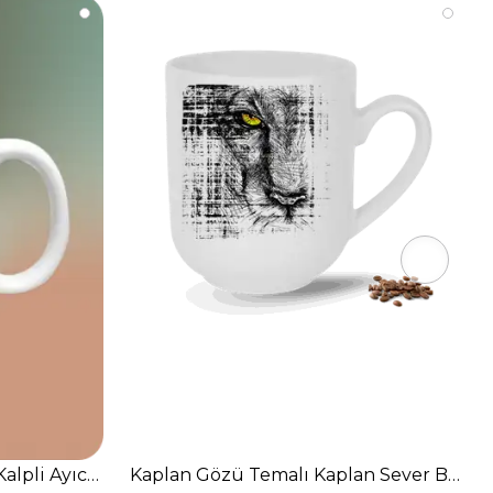
Kupa Bardak-6
Kalpli Ayıcık Baskılı Kupa Bardak Çay Kahve Fincanı
Kaplan Gözü Temalı Kaplan Sever Baskılı