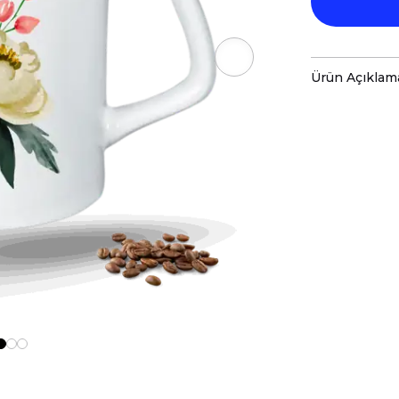
Ürün Açıklam
Porselen kup
baskı ile tas
Hem kişisel
özenle hazır
Kupanız, ka
malzemelerl
Teknik Özel
Boyutlar:
Yü
Hacim:
225 
Kullanım v
Bulaşık mak
ve baskı ren
Kupa üzerind
edilmemeli, 