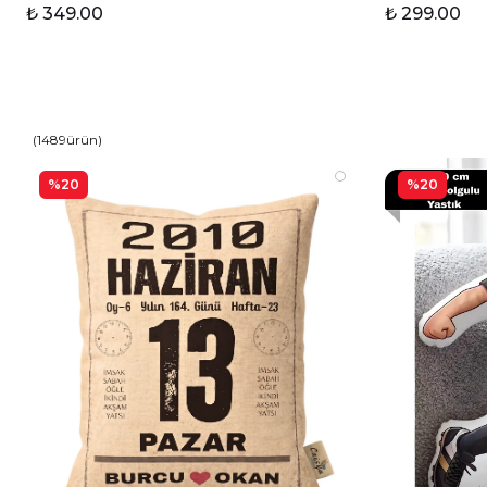
₺ 349.00
₺ 299.00
(
1489
ürün
)
%20
%20