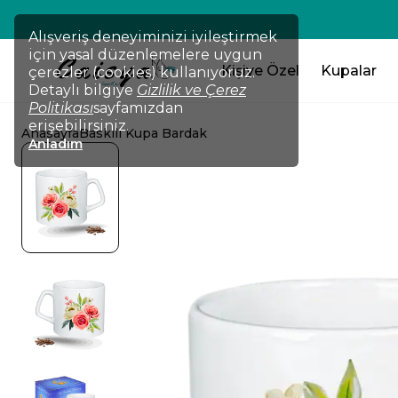
💸TÜM ÜRÜNLERDE !!! 2 Ürün Al 
Alışveriş deneyiminizi iyileştirmek
için yasal düzenlemelere uygun
Kişiye Özel
Kupalar
çerezler (cookies) kullanıyoruz.
Detaylı bilgiye
Gizlilik ve Çerez
Politikası
sayfamızdan
erişebilirsiniz.
Anasayfa
Baskılı Kupa Bardak
Anladım