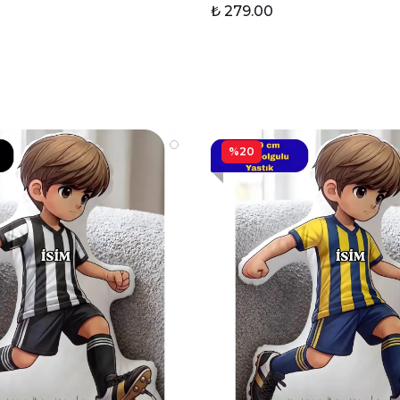
₺ 279.00
%20