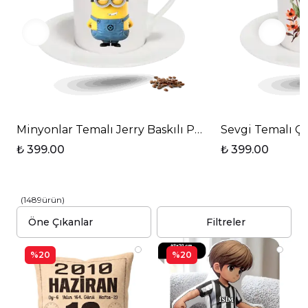
Minyonlar Temalı Jerry Baskılı Porselen Türk Kahvesi
Sevgi Temalı Çi
₺ 399.00
₺ 399.00
(
1489
ürün
)
Filtreler
%20
%20