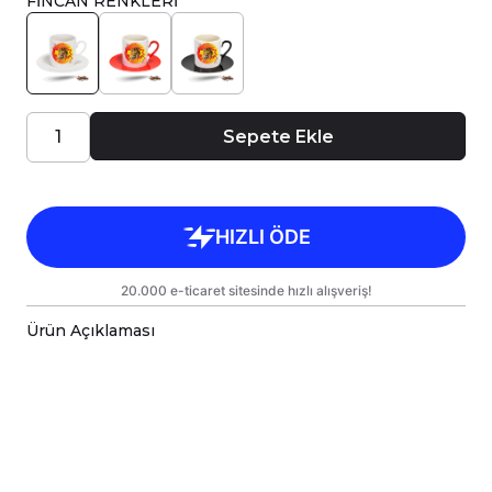
FİNCAN RENKLERİ
Sepete Ekle
Ürün Açıklaması
Porselen Türk Kahve Fincanı, birinci sınıf
kalitede, çift yönlü parlak baskı ile tasarlanmıştır.
Hem kişisel kullanım hem de hediye olarak
sunulmak üzere özenle hazırlanmıştır.
Kupanız, kargo sırasında zarar görmemesi için
sağlam malzemelerle titizlikle