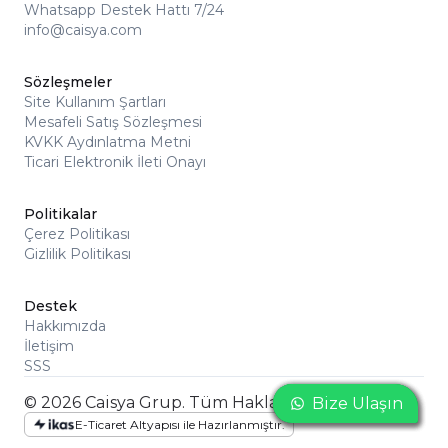
Whatsapp Destek Hattı 7/24
info@caisya.com
Sözleşmeler
Site Kullanım Şartları
Mesafeli Satış Sözleşmesi
KVKK Aydınlatma Metni
Ticari Elektronik İleti Onayı
Politikalar
Çerez Politikası
Gizlilik Politikası
Destek
Hakkımızda
İletişim
SSS
© 2026 Caisya Grup. Tüm Hakları Saklıdır
Bize Ulaşın
Bize Ulaşın
Bize Ulaşın
E-Ticaret Altyapısı ile Hazırlanmıştır.