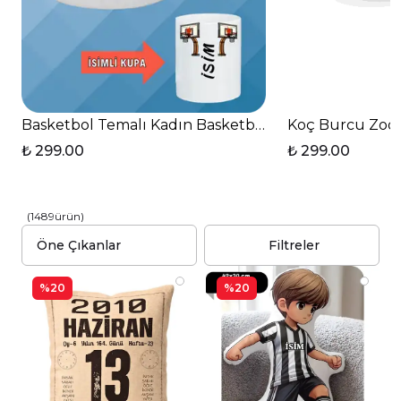
unutulmaz bir hediye seçeneği sunarak,
öğretmenler gününde anlamlı bir jest
yapmanıza yardımcı olacaktır.
Basketbol Temalı Kadın Basketbolcu Kalp Kulplu Ba
Koç Burcu Zody
₺ 299.00
₺ 299.00
(
1489
ürün
)
Filtreler
%20
%20