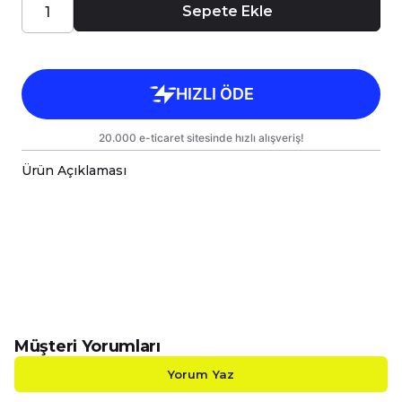
Sepete Ekle
Ürün Açıklaması
Öğretmenler için özel olarak tasarlanmış bu
isimli baskılı porselen kupa bardak, öğretmenler
günü hediyesi olarak mükemmel bir seçimdir.
Tasarım ve Kalite
Yüksek kaliteli porselenden üretilmiş olan bu
kupa, dayanıklılığı ve şıklığı ile öne çıkmaktadır.
Özel baskı teknolojisi sayesinde, isim ve tarih
Müşteri Yorumları
temalı tasarımı uzun ömürlü ve solmaya karşı
dirençlidir.
Yorum Yaz
Bu özellik, öğretmenlerin günlük kullanımında