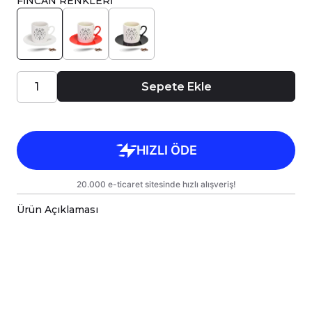
FİNCAN RENKLERİ
Sepete Ekle
Ürün Açıklaması
Porselen Türk Kahve Fincanı, birinci sınıf
kalitede, çift yönlü parlak baskı ile tasarlanmıştır.
Hem kişisel kullanım hem de hediye olarak
sunulmak üzere özenle hazırlanmıştır.
Kupanız, kargo sırasında zarar görmemesi için
sağlam malzemelerle titizlikle