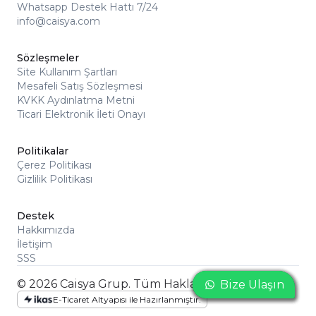
Whatsapp Destek Hattı 7/24
info@caisya.com
Sözleşmeler
Site Kullanım Şartları
Mesafeli Satış Sözleşmesi
KVKK Aydınlatma Metni
Ticari Elektronik İleti Onayı
Politikalar
Çerez Politikası
Gizlilik Politikası
Destek
Hakkımızda
İletişim
SSS
© 2026 Caisya Grup. Tüm Hakları Saklıdır
Bize Ulaşın
Bize Ulaşın
Bize Ulaşın
E-Ticaret Altyapısı ile Hazırlanmıştır.