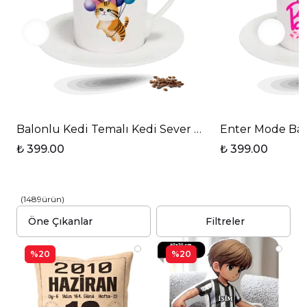
Balonlu Kedi Temalı Kedi Sever Baskılı Porselen Tür
Enter Mode Barb
₺ 399.00
₺ 399.00
(
1489
ürün
)
Filtreler
%20
%20