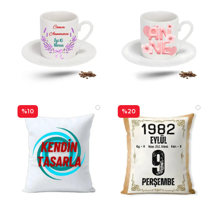
%10
%20