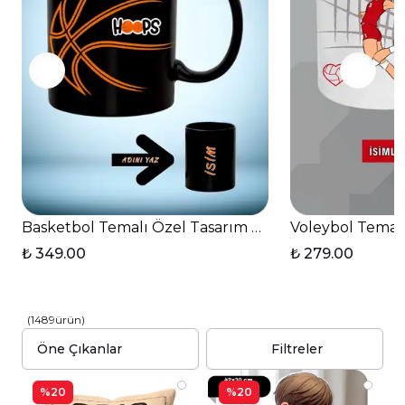
Basketbol Temalı Özel Tasarım Baskılı Basket Sever
Voleybol Temal
₺ 349.00
₺ 279.00
(
1489
ürün
)
Filtreler
%20
%20