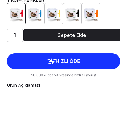
T KUPA RENKLERİ
Sepete Ekle
Ürün Açıklaması
Porselen kupa bardaklar, birinci sınıf kalitede,
çift yönlü parlak baskı ile tasarlanmıştır.
Hem kişisel kullanım hem de hediye olarak
sunulmak üzere özenle hazırlanmıştır.
Kupanız, kargo sırasında zarar görmemesi için
sağlam malzemelerle titizlikle