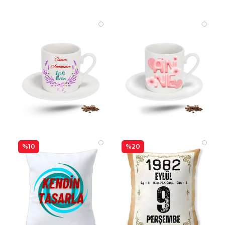
%10
%20