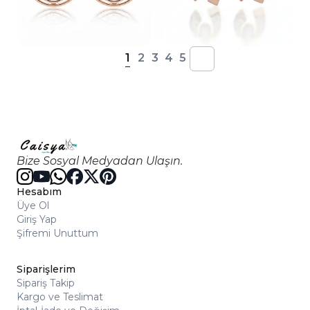
1
2
3
4
5
Bize Sosyal Medyadan Ulaşın.
Hesabım
Üye Ol
Giriş Yap
Şifremi Unuttum
Siparişlerim
Sipariş Takip
Kargo ve Teslimat