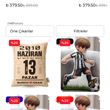
₺ 379.50
₺ 379.50
₺ 399.00
₺ 399.0
(
1489
ürün
)
Filtreler
%20
%20
%20
%20