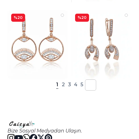
%20
%20
1
2
3
4
5
Bize Sosyal Medyadan Ulaşın.