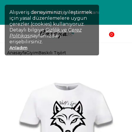
Alışveriş deneyiminizi iyileştirmek
24 Saatte Kargo - Taksit İmkanı
için yasal düzenlemelere uygun
çerezler (cookies) kullanıyoruz.
Detaylı bilgiye
Gizlilik ve Çerez
0
Politikası
sayfamızdan
erişebilirsiniz.
Anladım
Anasayfa
Giyim
Baskılı Tişört