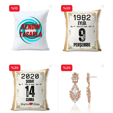
%10
%20
%20
%20