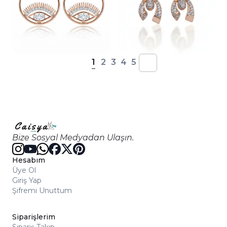
1
2
3
4
5
Bize Sosyal Medyadan Ulaşın.
Hesabım
Üye Ol
Giriş Yap
Şifremi Unuttum
Siparişlerim