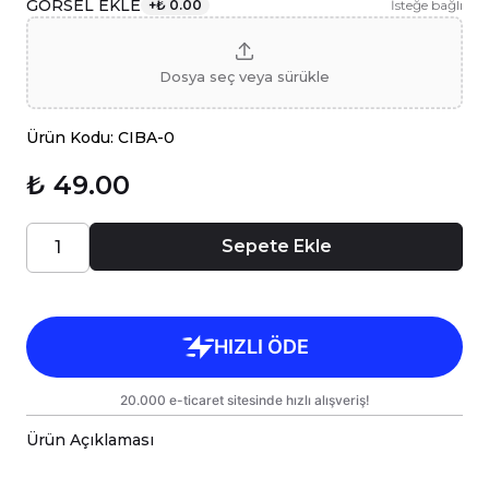
GÖRSEL EKLE
+
₺ 0.00
İsteğe bağlı
Dosya seç veya sürükle
Ürün Kodu: CIBA-0
₺ 49.00
Sepete Ekle
Ürün Açıklaması
Kişiye özel baskılı kaymaz bardak altlığı, Caisya