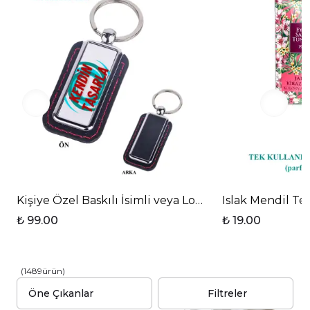
görünümü ile dikkat çekmektedir.
Dayanıklılık ve Kolay Temizlik
Uzun ömürlü kullanım için tasarlanmış olan bu
bardak altlığı, suya dayanıklı yapısı sayesinde
kolayca temizlenebilir.
Böylece, hem hijyenik hem de pratik bir çözüm
sunar.
Kişiye özel baskılı kaymaz bardak altlığı, hem
günlük yaşamda hem de özel günlerde tercih
edilebilecek mükemmel bir üründür.
Kişiye Özel Baskılı İsimli veya Logolu Dikdörtgen De
Islak Mendil Tek
₺ 99.00
₺ 19.00
(
1489
ürün
)
Filtreler