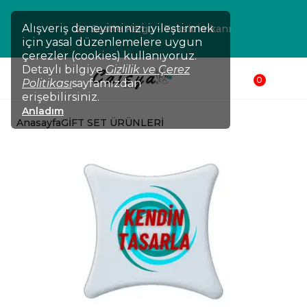
Alışveriş deneyiminizi iyileştirmek
24 Saatte Kargo - Taksit İmkanı
için yasal düzenlemelere uygun
çerezler (cookies) kullanıyoruz.
Detaylı bilgiye
Gizlilik ve Çerez
0
Politikası
sayfamızdan
erişebilirsiniz.
Anladım
Anasayfa
GİFT SET ÜRÜNLERİ