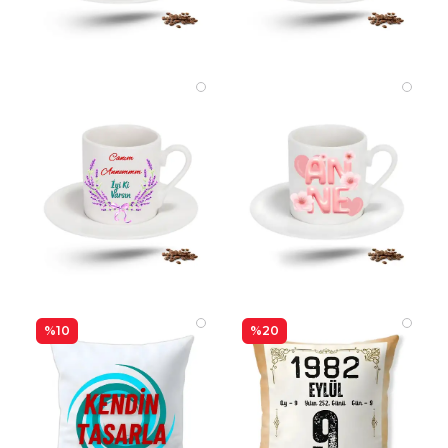
%10
%20