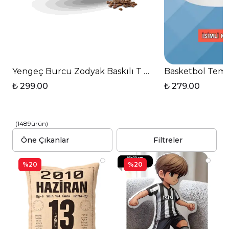
Yengeç Burcu Zodyak Baskılı T Saplı Porselen Kupa
Basketbol Tema
₺ 299.00
₺ 279.00
(
1489
ürün
)
Filtreler
%20
%20