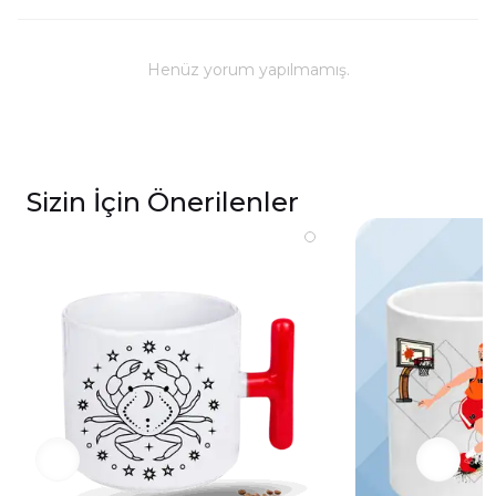
Kullanım ve Bakım
Bulaşık makinesinde yıkanabilir; ancak, uzun
ömürlü parlaklık ve baskı renkleri için elde
Henüz yorum yapılmamış.
yıkanması önerilmektedir.
Kupa üzerindeki baskılı alana sert ve kesici
cisimlerle müdahale edilmemeli, yakılmamalı ve
asit benzeri sıvılardan kaçınılmalıdır.
Sizin İçin Önerilenler