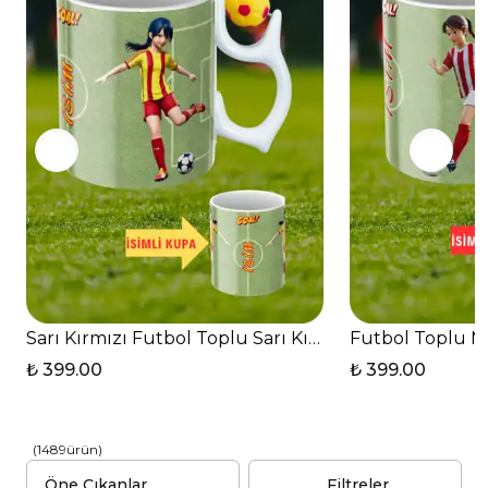
İster kendiniz için benzersiz bir parça arıyor olun, ister
sevdiklerinize unutulmaz bir sürpriz yapmak isteyin;
Unutulmaz Bir
Tüm Baskılı Tişörtlerimiz, her anı özel kılan
Hediye Seçeneğidir
.
Sarı Kırmızı Futbol Toplu Sarı Kırmızı Formalı Kadı
Futbol Toplu Mi
₺ 399.00
₺ 399.00
(
1489
ürün
)
Filtreler