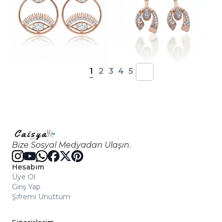
1
2
3
4
5
Bize Sosyal Medyadan Ulaşın.
Hesabım
Üye Ol
Giriş Yap
Şifremi Unuttum