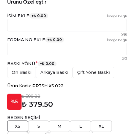
Ürünü Özelleştir
İSİM EKLE
+
₺ 0.00
İsteğe bağlı
0
/
15
FORMA NO EKLE
+
₺ 0.00
İsteğe bağlı
0
/
3
*
BASKI YÖNÜ
+
₺ 0.00
Ön Baskı
Arkaya Baskı
Çift Yöne Baskı
Ürün Kodu: PPTSH.XS.022
₺ 399.00
%5
₺ 379.50
BEDEN SEÇİMİ
XS
S
M
L
XL