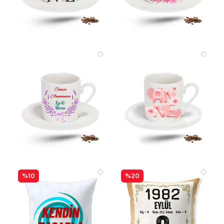
%10
%20