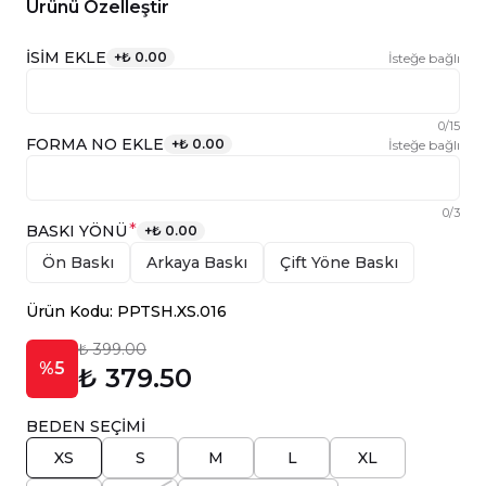
Ürünü Özelleştir
İSİM EKLE
+
₺ 0.00
İsteğe bağlı
0
/
15
FORMA NO EKLE
+
₺ 0.00
İsteğe bağlı
0
/
3
*
BASKI YÖNÜ
+
₺ 0.00
Ön Baskı
Arkaya Baskı
Çift Yöne Baskı
Ürün Kodu: PPTSH.XS.016
₺ 399.00
%5
₺ 379.50
BEDEN SEÇİMİ
XS
S
M
L
XL