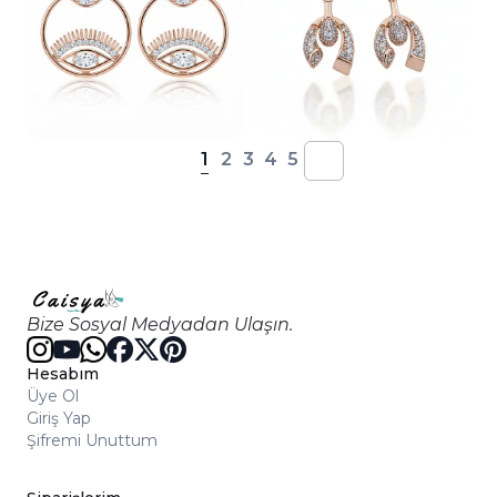
1
2
3
4
5
Bize Sosyal Medyadan Ulaşın.
Hesabım
Üye Ol
Giriş Yap
Şifremi Unuttum