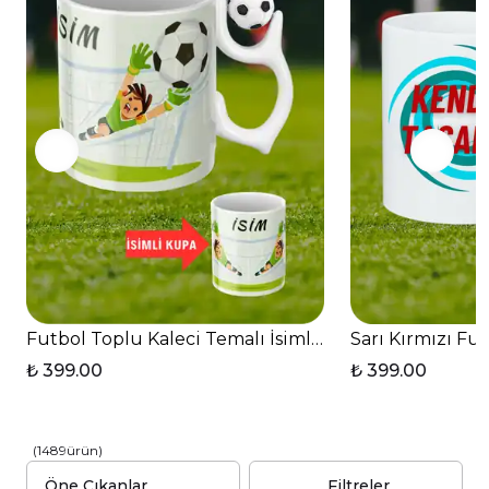
İster kendiniz için benzersiz bir parça arıyor olun, ister
sevdiklerinize unutulmaz bir sürpriz yapmak isteyin;
Unutulmaz Bir
Tüm Baskılı Tişörtlerimiz, her anı özel kılan
Hediye Seçeneğidir
.
Futbol Toplu Kaleci Temalı İsimli Taraftar Kupa Bar
Sarı Kırmızı Fu
₺ 399.00
₺ 399.00
(
1489
ürün
)
Filtreler