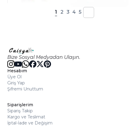
1
2
3
4
5
Bize Sosyal Medyadan Ulaşın.
Hesabım
Üye Ol
Giriş Yap
Şifremi Unuttum
Siparişlerim
Sipariş Takip
Kargo ve Teslimat
İptal-İade ve Değişim