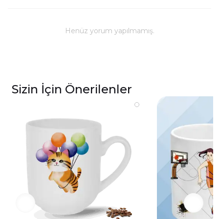
Kullanım ve Bakım
Bulaşık makinesinde yıkanabilir; ancak, uzun
ömürlü parlaklık ve baskı renkleri için elde
Henüz yorum yapılmamış.
yıkanması önerilmektedir.
Kupa üzerindeki baskılı alana sert ve kesici
cisimlerle müdahale edilmemeli, yakılmamalı ve
asit benzeri sıvılardan kaçınılmalıdır.
Sizin İçin Önerilenler