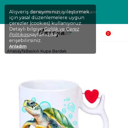
Alışveriş deneyiminizi iyileştirmek
24 Saatte Kargo - Taksit İmkanı
için yasal düzenlemelere uygun
çerezler (cookies) kullanıyoruz.
Detaylı bilgiye
Gizlilik ve Çerez
0
Politikası
sayfamızdan
erişebilirsiniz.
Anladım
Anasayfa
Baskılı Kupa Bardak