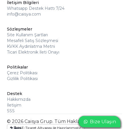
İletişim Bilgileri
Whatsapp Destek Hattı 7/24
info@caisya.com
Sözleşmeler
Site Kullanım Şartları
Mesafeli Satış Sözleşmesi
KVKK Aydınlatma Metni
Ticari Elektronik İleti Onayı
Politikalar
Çerez Politikası
Gizlilik Politikası
Destek
Hakkımızda
İletişim
SSS
© 2026 Caisya Grup. Tüm Hakları Saklıdır
Bize Ulaşın
Bize Ulaşın
Bize Ulaşın
E-Ticaret Altyapısı ile Hazırlanmıştır.