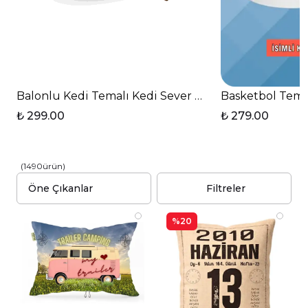
Balonlu Kedi Temalı Kedi Sever Baskılı Elit Lüx Por
Basketbol Tema
₺ 299.00
₺ 279.00
(
1490
ürün
)
Filtreler
%20