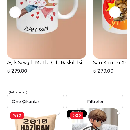
Aşık Sevgili Mutlu Çift Baskılı İsimli Kupa Bardak Ç
Sarı Kırmızı Ar
₺ 279.00
₺ 279.00
(
1489
ürün
)
Filtreler
%20
%20