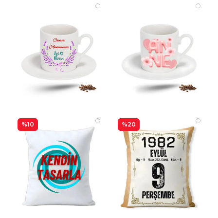
%10
%20