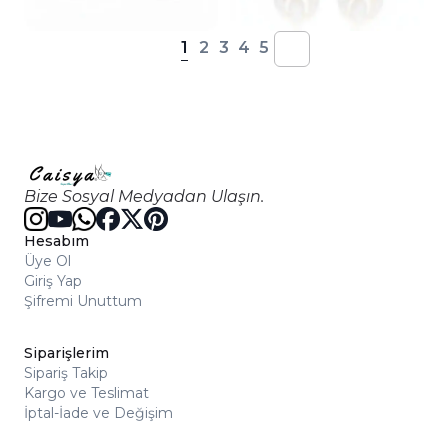
1
2
3
4
5
Bize Sosyal Medyadan Ulaşın.
Hesabım
Üye Ol
Giriş Yap
Şifremi Unuttum
Siparişlerim
Sipariş Takip
Kargo ve Teslimat
İptal-İade ve Değişim