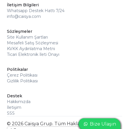
İletişim Bilgileri
Whatsapp Destek Hattı 7/24
info@caisya.com
Sözleşmeler
Site Kullanım Şartları
Mesafeli Satış Sözleşmesi
KVKK Aydınlatma Metni
Ticari Elektronik İleti Onayı
Politikalar
Çerez Politikası
Gizlilik Politikası
Destek
Hakkımızda
İletişim
SSS
© 2026 Caisya Grup. Tüm Hakları Saklıdır
Bize Ulaşın
Bize Ulaşın
Bize Ulaşın