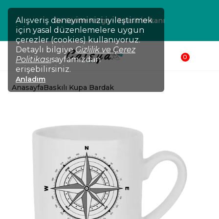
Alışveriş deneyiminizi iyileştirmek
24 Saatte Kargo - Taksit İmkanı
için yasal düzenlemelere uygun
çerezler (cookies) kullanıyoruz.
Detaylı bilgiye
Gizlilik ve Çerez
0
Politikası
sayfamızdan
erişebilirsiniz.
Anladım
Anasayfa
Baskılı Kupa Bardak